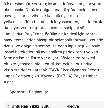
felsefesine göre yelken; insanın doğaya karşı meydan
okumasıdır. Denizin dalgalarına, rüzgâra, beklenmedik
hava şartlarına zihni ve kas gücüyle dur der
yelkenciler. Tüm bu mücadele yaşanırken, her iki tarafa
da hayat veren toprak ananın ev sahipliği söz
konusudur. Bu yüzden ödülün alt kaidesi için toprak
anayı temsil eden ahşap bir helezonik formun üzerinde
denizi ve dalgaları sembolize eden lapis taşı kullanıldı.
İnsani hareketleri hikayelendiren parlak tonlu yelken
formları ise en üstte yer alıyor. Böylece zıt renkleri
birlikte yansıtan, oldukça dikkat çekici, bulunduğu
vitrinlere değer katacak “TAYK-Eker Olympos Regatta
Kupası” ortaya çıktı. Kaynak: (BYZHA) Beyaz Haber
Ajansı
—–Sponsorlu Bağlantılar—–
← Ünlü Rap Yıldızı Jufu,
Medya