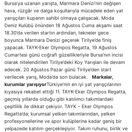
Bursa’ya uzanan yarışta, Marmara Denizi’nin değişen
hava, rüzgâr ve dalga koşullarıyla mücadele eden yat
yarışçıları kupanın sahibi olmaya çalışacak. Moda
Deniz Kulübü önünden 18 Ağustos Cuma akşamı saat
18.30’da verilen startın ardından, tekneler gece
boyunca Marmara Denizi geçerek Tirilye’de finiş
yapacak. TAYK-Eker Olympos Regatta, 19 Ağustos
Cumartesi günü coğrafi güzellikleriyle Bursa’nın incisi
olarak nitelendirilen Tirilye’deki Koy Yarışları ile devam
edecek. 20 Ağustos Pazar günü Tirilye’den start
verilecek yarış, Moda’da son bulacak.
Markalar,
kurumlar yarışıyor
Türkiye’nin en iyi yat yarışçılarının
kıyasıya rekabet ettiği 11. TAYK-Eker Olympos Regatta,
geçmiş yıllarda olduğu gibi katılımcı takımlardaki
çeşitlilik ile dikkat çekiyor. TAYK – Eker Olympos
Regatta’da; kurumsal yelken takımlarından, yelken
profesyonellerine ve spor kulüplerine kadar geniş bir
yelpazede katılım gerçekleşiyor. Takım ruhunu, birlik ve