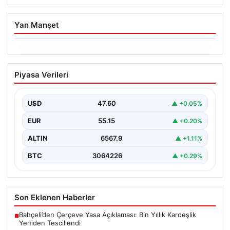
Yan Manşet
05.08.2026
Yatırım araçlarının haftalık performansı
Piyasa Verileri
nasıl oldu?
{“title”: “Yatırım Araçlarının Haftalık Performans Analizi”,
“content”: “ Bir haftalık zaman diliminde finans
USD
47.60
▲ +0.05%
piyasalarında…
EUR
55.15
▲ +0.20%
ALTIN
6567.9
▲ +1.11%
BTC
3064226
▲ +0.29%
Son Eklenen Haberler
Bahçeli’den Çerçeve Yasa Açıklaması: Bin Yıllık Kardeşlik
■
Yeniden Tescillendi