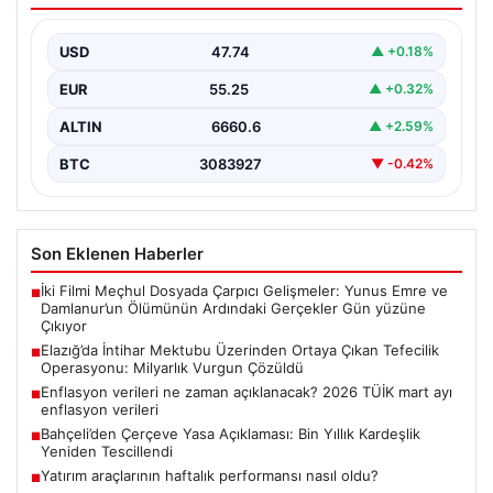
Milyarlık Vurgun Çözüldü
USD
47.74
▲ +0.18%
Elazığ’da tefecilere borçlandığı iddiasıyla yaşamına son
veren bir kişinin geride bıraktığı intihar mektubu,
EUR
55.25
▲ +0.32%
büyük…
ALTIN
6660.6
▲ +2.59%
BTC
3083927
▼ -0.42%
Son Eklenen Haberler
İki Filmi Meçhul Dosyada Çarpıcı Gelişmeler: Yunus Emre ve
■
Damlanur’un Ölümünün Ardındaki Gerçekler Gün yüzüne
Çıkıyor
Elazığ’da İntihar Mektubu Üzerinden Ortaya Çıkan Tefecilik
■
Operasyonu: Milyarlık Vurgun Çözüldü
Enflasyon verileri ne zaman açıklanacak? 2026 TÜİK mart ayı
■
enflasyon verileri
Bahçeli’den Çerçeve Yasa Açıklaması: Bin Yıllık Kardeşlik
■
Yeniden Tescillendi
Yatırım araçlarının haftalık performansı nasıl oldu?
■