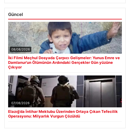
Güncel
08/08/2026
İki Filmi Meçhul Dosyada Çarpıcı Gelişmeler: Yunus Emre ve
Damlanur’un Ölümünün Ardındaki Gerçekler Gün yüzüne
Çıkıyor
07/08/2026
Elazığ’da İntihar Mektubu Üzerinden Ortaya Çıkan Tefecilik
Operasyonu: Milyarlık Vurgun Çözüldü