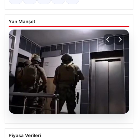
Yan Manşet
07.08.2026
Elazığ’da İntihar Mektubu Üzerinden
Piyasa Verileri
Ortaya Çıkan Tefecilik Operasyonu: