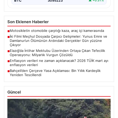
BTC
3095223
▲ +0.31%
Son Eklenen Haberler
Motosikletin otomobile çarptığı kaza, araç içi kamerasında
■
İki Filmi Meçhul Dosyada Çarpıcı Gelişmeler: Yunus Emre ve
■
Damlanur’un Ölümünün Ardındaki Gerçekler Gün yüzüne
Çıkıyor
Elazığ’da İntihar Mektubu Üzerinden Ortaya Çıkan Tefecilik
■
Operasyonu: Milyarlık Vurgun Çözüldü
Enflasyon verileri ne zaman açıklanacak? 2026 TÜİK mart ayı
■
enflasyon verileri
Bahçeli’den Çerçeve Yasa Açıklaması: Bin Yıllık Kardeşlik
■
Yeniden Tescillendi
Güncel