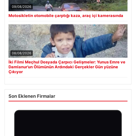
09/08/2026
Motosikletin otomobile çarptığı kaza, araç içi kamerasında
08/08/2026
İki Filmi Meçhul Dosyada Çarpıcı Gelişmeler: Yunus Emre ve
Damlanur’un Ölümünün Ardındaki Gerçekler Gün yüzüne
Çıkıyor
Son Eklenen Firmalar