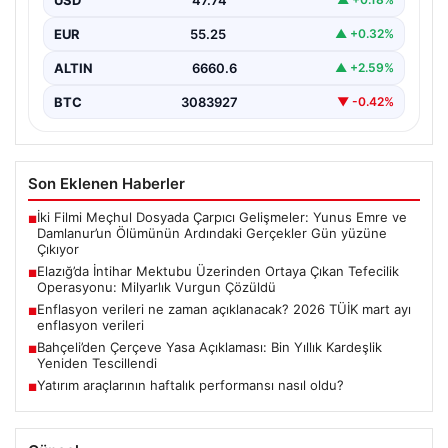
Elazığ’da tefecilere borçlandığı iddiasıyla yaşamına son
veren bir kişinin geride bıraktığı intihar mektubu,
EUR
55.25
▲ +0.32%
büyük…
ALTIN
6660.6
▲ +2.59%
BTC
3083927
▼ -0.42%
Son Eklenen Haberler
İki Filmi Meçhul Dosyada Çarpıcı Gelişmeler: Yunus Emre ve
■
Damlanur’un Ölümünün Ardındaki Gerçekler Gün yüzüne
Çıkıyor
Elazığ’da İntihar Mektubu Üzerinden Ortaya Çıkan Tefecilik
■
Operasyonu: Milyarlık Vurgun Çözüldü
Enflasyon verileri ne zaman açıklanacak? 2026 TÜİK mart ayı
■
enflasyon verileri
Bahçeli’den Çerçeve Yasa Açıklaması: Bin Yıllık Kardeşlik
■
Yeniden Tescillendi
Yatırım araçlarının haftalık performansı nasıl oldu?
■