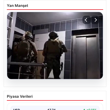
Yan Manşet
07.08.2026
Elazığ’da İntihar Mektubu Üzerinden
Piyasa Verileri
Ortaya Çıkan Tefecilik Operasyonu:
Milyarlık Vurgun Çözüldü
USD
47.74
▲ +0.18%