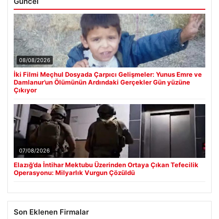
Güncel
08/08/2026
İki Filmi Meçhul Dosyada Çarpıcı Gelişmeler: Yunus Emre ve
Damlanur’un Ölümünün Ardındaki Gerçekler Gün yüzüne
Çıkıyor
07/08/2026
Elazığ’da İntihar Mektubu Üzerinden Ortaya Çıkan Tefecilik
Operasyonu: Milyarlık Vurgun Çözüldü
Son Eklenen Firmalar