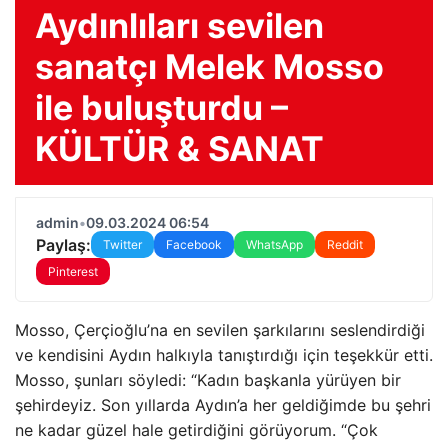
Aydınlıları sevilen
sanatçı Melek Mosso
ile buluşturdu –
KÜLTÜR & SANAT
admin
•
09.03.2024 06:54
Paylaş:
Twitter
Facebook
WhatsApp
Reddit
Pinterest
Mosso, Çerçioğlu’na en sevilen şarkılarını seslendirdiği
ve kendisini Aydın halkıyla tanıştırdığı için teşekkür etti.
Mosso, şunları söyledi: “Kadın başkanla yürüyen bir
şehirdeyiz. Son yıllarda Aydın’a her geldiğimde bu şehri
ne kadar güzel hale getirdiğini görüyorum. “Çok