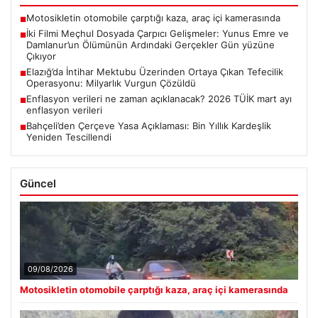
Motosikletin otomobile çarptığı kaza, araç içi kamerasında
■
İki Filmi Meçhul Dosyada Çarpıcı Gelişmeler: Yunus Emre ve
■
Damlanur’un Ölümünün Ardındaki Gerçekler Gün yüzüne
Çıkıyor
Elazığ’da İntihar Mektubu Üzerinden Ortaya Çıkan Tefecilik
■
Operasyonu: Milyarlık Vurgun Çözüldü
Enflasyon verileri ne zaman açıklanacak? 2026 TÜİK mart ayı
■
enflasyon verileri
Bahçeli’den Çerçeve Yasa Açıklaması: Bin Yıllık Kardeşlik
■
Yeniden Tescillendi
Güncel
09/08/2026
Motosikletin otomobile çarptığı kaza, araç içi kamerasında