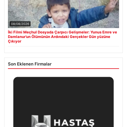
08/08/2026
İki Filmi Meçhul Dosyada Çarpıcı Gelişmeler: Yunus Emre ve
Damlanur’un Ölümünün Ardındaki Gerçekler Gün yüzüne
Çıkıyor
Son Eklenen Firmalar