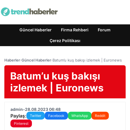
Güncel Haberler
Firma Rehberi
Forum
Çerez Politikası
Haberler
›
Güncel Haberler
›
Batum’u kuş bakışı izlemek | Euronews
Batum’u kuş bakışı
izlemek | Euronews
admin
•
28.08.2023 06:48
Paylaş:
Twitter
Facebook
WhatsApp
Reddit
Pinterest