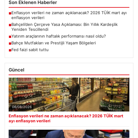
Son Eklenen Haberler
Enflasyon verileri ne zaman açıklanacak? 2026 TÜİK mart ayı
■
enflasyon verileri
Bahçeli’den Çerçeve Yasa Açıklaması: Bin Yıllık Kardeşlik
■
Yeniden Tescillendi
Yatırım araçlarının haftalık performansı nasıl oldu?
■
Bahçe Mutfakları ve Prestijli Yaşam Bölgeleri
■
Fed faizi sabit tuttu
■
Güncel
06/08/2026
Enflasyon verileri ne zaman açıklanacak? 2026 TÜİK mart
ayı enflasyon verileri