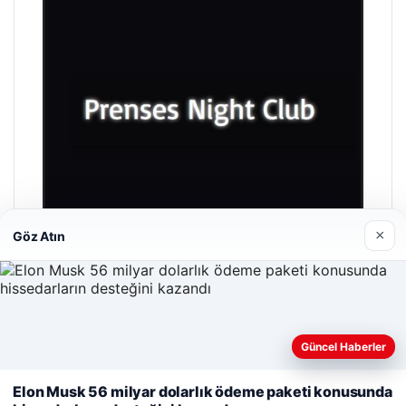
×
Göz Atın
Prenses Night Club
29/04/2026
Güncel Haberler
Web sitemizi nasıl kullandığınızı daha iyi anlayabilmek,
deneyiminizi kişiselleştirmek ve geliştirmek amacıyla çerezler
Elon Musk 56 milyar dolarlık ödeme paketi konusunda
kullanıyoruz.
Çerez Politikamız