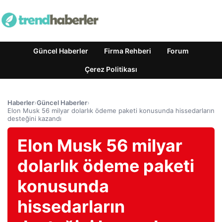
Güncel Haberler
Firma Rehberi
Forum
Çerez Politikası
Haberler
›
Güncel Haberler
›
Elon Musk 56 milyar dolarlık ödeme paketi konusunda hissedarların
desteğini kazandı
Elon Musk 56 milyar
dolarlık ödeme paketi
konusunda
hissedarların