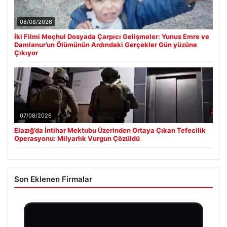
08/08/2026
İki Filmi Meçhul Dosyada Çarpıcı Gelişmeler: Yunus Emre ve
Damlanur’un Ölümünün Ardındaki Gerçekler Gün yüzüne
Çıkıyor
07/08/2026
Elazığ’da İntihar Mektubu Üzerinden Ortaya Çıkan Tefecilik
Operasyonu: Milyarlık Vurgun Çözüldü
Son Eklenen Firmalar