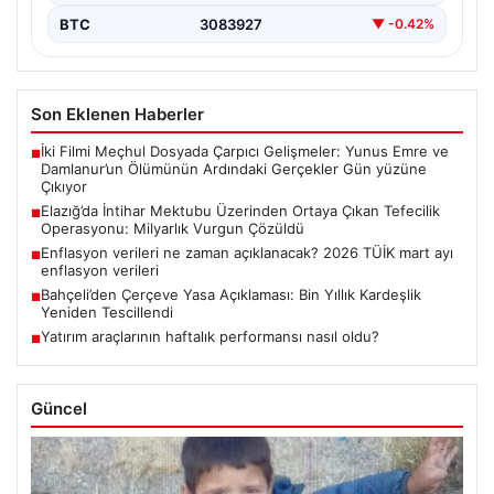
BTC
3083927
▼ -0.42%
Son Eklenen Haberler
İki Filmi Meçhul Dosyada Çarpıcı Gelişmeler: Yunus Emre ve
■
Damlanur’un Ölümünün Ardındaki Gerçekler Gün yüzüne
Çıkıyor
Elazığ’da İntihar Mektubu Üzerinden Ortaya Çıkan Tefecilik
■
Operasyonu: Milyarlık Vurgun Çözüldü
Enflasyon verileri ne zaman açıklanacak? 2026 TÜİK mart ayı
■
enflasyon verileri
Bahçeli’den Çerçeve Yasa Açıklaması: Bin Yıllık Kardeşlik
■
Yeniden Tescillendi
Yatırım araçlarının haftalık performansı nasıl oldu?
■
Güncel