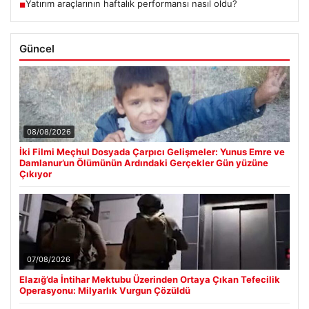
Yatırım araçlarının haftalık performansı nasıl oldu?
■
Güncel
08/08/2026
İki Filmi Meçhul Dosyada Çarpıcı Gelişmeler: Yunus Emre ve
Damlanur’un Ölümünün Ardındaki Gerçekler Gün yüzüne
Çıkıyor
07/08/2026
Elazığ’da İntihar Mektubu Üzerinden Ortaya Çıkan Tefecilik
Operasyonu: Milyarlık Vurgun Çözüldü