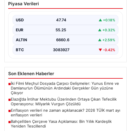
Piyasa Verileri
Ortaya Çıkan Tefecilik Operasyonu:
Milyarlık Vurgun Çözüldü
USD
47.74
▲ +0.18%
Elazığ’da tefecilere borçlandığı iddiasıyla yaşamına son
veren bir kişinin geride bıraktığı intihar mektubu,
EUR
55.25
▲ +0.32%
büyük…
ALTIN
6660.6
▲ +2.59%
BTC
3083927
▼ -0.42%
Son Eklenen Haberler
İki Filmi Meçhul Dosyada Çarpıcı Gelişmeler: Yunus Emre ve
■
Damlanur’un Ölümünün Ardındaki Gerçekler Gün yüzüne
Çıkıyor
Elazığ’da İntihar Mektubu Üzerinden Ortaya Çıkan Tefecilik
■
Operasyonu: Milyarlık Vurgun Çözüldü
Enflasyon verileri ne zaman açıklanacak? 2026 TÜİK mart ayı
■
enflasyon verileri
Bahçeli’den Çerçeve Yasa Açıklaması: Bin Yıllık Kardeşlik
■
Yeniden Tescillendi