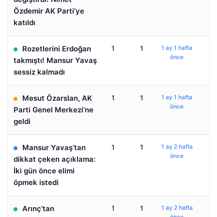
Özdemir AK Parti’ye
katıldı
Rozetlerini Erdoğan
1
1
1 ay 1 hafta
önce
takmıştı! Mansur Yavaş
sessiz kalmadı
Mesut Özarslan, AK
1
1
1 ay 1 hafta
önce
Parti Genel Merkezi’ne
geldi
Mansur Yavaş’tan
1
1
1 ay 2 hafta
önce
dikkat çeken açıklama:
İki gün önce elimi
öpmek istedi
Arınç’tan
1
1
1 ay 2 hafta
önce