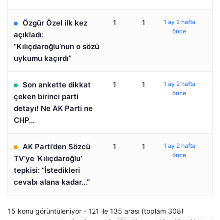
Özgür Özel ilk kez
1
1
1 ay 2 hafta
önce
açıkladı:
“Kılıçdaroğlu’nun o sözü
uykumu kaçırdı”
Son ankette dikkat
1
1
1 ay 2 hafta
önce
çeken birinci parti
detayı! Ne AK Parti ne
CHP…
AK Parti’den Sözcü
1
1
1 ay 2 hafta
önce
TV’ye ‘Kılıçdaroğlu’
tepkisi: “İstedikleri
cevabı alana kadar…”
15 konu görüntüleniyor - 121 ile 135 arası (toplam 308)