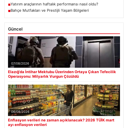
Yatırım araçlarının haftalık performansı nasıl oldu?
■
Bahçe Mutfakları ve Prestijli Yaşam Bölgeleri
■
Güncel
07/08/2026
Elazığ’da İntihar Mektubu Üzerinden Ortaya Çıkan Tefecilik
Operasyonu: Milyarlık Vurgun Çözüldü
06/08/2026
Enflasyon verileri ne zaman açıklanacak? 2026 TÜİK mart
ayı enflasyon verileri