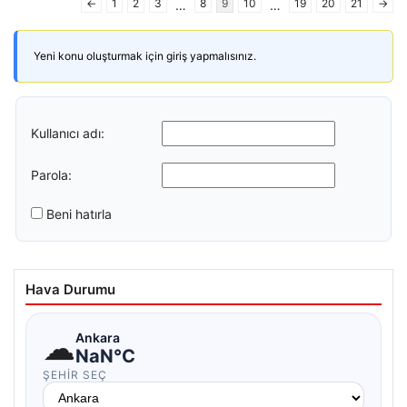
←
1
2
3
8
9
10
19
20
21
→
…
…
Yeni konu oluşturmak için giriş yapmalısınız.
Kullanıcı adı:
Parola:
Beni hatırla
Hava Durumu
☁
Ankara
NaN°C
ŞEHIR SEÇ