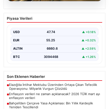
06.08.2026
Enflasyon verileri ne zaman
Piyasa Verileri
açıklanacak? 2026 TÜİK mart ayı
enflasyon verileri
USD
47.74
▲ +0.18%
{"title": "Enflasyon Verilerinin Açıklanma Zamanı ve
2026 Mart Ayı Enflasyon Tahminleri", "content":
EUR
55.25
▲ +0.32%
"Türkiye İstatistik…
ALTIN
6660.6
▲ +2.59%
BTC
3094468
▲ +1.26%
Son Eklenen Haberler
Elazığ’da İntihar Mektubu Üzerinden Ortaya Çıkan Tefecilik
■
Operasyonu: Milyarlık Vurgun Çözüldü
Enflasyon verileri ne zaman açıklanacak? 2026 TÜİK mart ayı
■
enflasyon verileri
Bahçeli’den Çerçeve Yasa Açıklaması: Bin Yıllık Kardeşlik
■
Yeniden Tescillendi