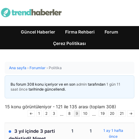
Güncel Haberler
Firma Rehberi
Forum
Çerez Politikası
Ana sayfa
›
Forumlar
›
Politika
Bu forum 308 konu içeriyor ve en son
admin
tarafından
1 gün 11
saat önce
tarihinde güncellendi.
15 konu görüntüleniyor - 121 ile 135 arası (toplam 308)
←
1
2
3
8
9
10
19
20
21
→
…
…
3 yıl içinde 3 parti
1
1
1 ay 1 hafta
önce
değiştirdi! Nimet