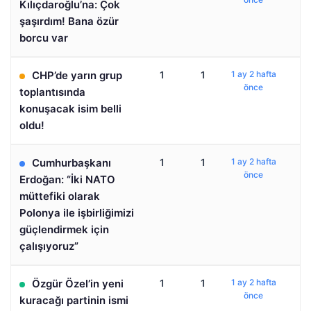
Kılıçdaroğlu’na: Çok
şaşırdım! Bana özür
borcu var
CHP’de yarın grup
1
1
1 ay 2 hafta
önce
toplantısında
konuşacak isim belli
oldu!
Cumhurbaşkanı
1
1
1 ay 2 hafta
önce
Erdoğan: “İki NATO
müttefiki olarak
Polonya ile işbirliğimizi
güçlendirmek için
çalışıyoruz”
Özgür Özel’in yeni
1
1
1 ay 2 hafta
önce
kuracağı partinin ismi