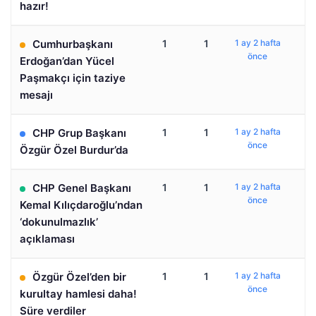
hazır!
Cumhurbaşkanı
1
1
1 ay 2 hafta
önce
Erdoğan’dan Yücel
Paşmakçı için taziye
mesajı
CHP Grup Başkanı
1
1
1 ay 2 hafta
önce
Özgür Özel Burdur’da
CHP Genel Başkanı
1
1
1 ay 2 hafta
önce
Kemal Kılıçdaroğlu’ndan
‘dokunulmazlık’
açıklaması
Özgür Özel’den bir
1
1
1 ay 2 hafta
önce
kurultay hamlesi daha!
Süre verdiler