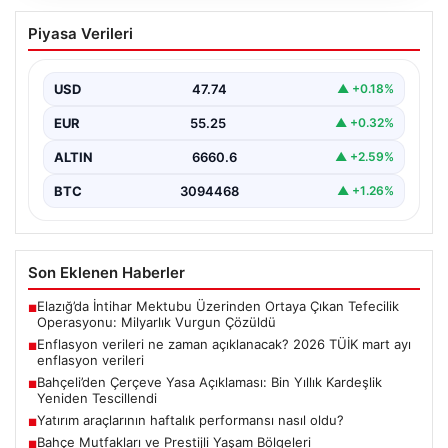
Enflasyon verileri ne zaman
Piyasa Verileri
açıklanacak? 2026 TÜİK mart ayı
enflasyon verileri
USD
47.74
▲ +0.18%
{“title”: “Enflasyon Verilerinin Açıklanma Zamanı ve
2026 Mart Ayı Enflasyon Tahminleri”, “content”: “
EUR
55.25
▲ +0.32%
Türkiye…
ALTIN
6660.6
▲ +2.59%
BTC
3094468
▲ +1.26%
Son Eklenen Haberler
Elazığ’da İntihar Mektubu Üzerinden Ortaya Çıkan Tefecilik
■
Operasyonu: Milyarlık Vurgun Çözüldü
Enflasyon verileri ne zaman açıklanacak? 2026 TÜİK mart ayı
■
enflasyon verileri
Bahçeli’den Çerçeve Yasa Açıklaması: Bin Yıllık Kardeşlik
■
Yeniden Tescillendi
Yatırım araçlarının haftalık performansı nasıl oldu?
■
Bahçe Mutfakları ve Prestijli Yaşam Bölgeleri
■