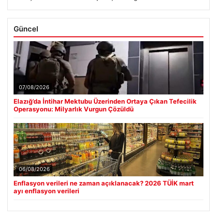
Güncel
07/08/2026
Elazığ’da İntihar Mektubu Üzerinden Ortaya Çıkan Tefecilik
Operasyonu: Milyarlık Vurgun Çözüldü
06/08/2026
Enflasyon verileri ne zaman açıklanacak? 2026 TÜİK mart
ayı enflasyon verileri