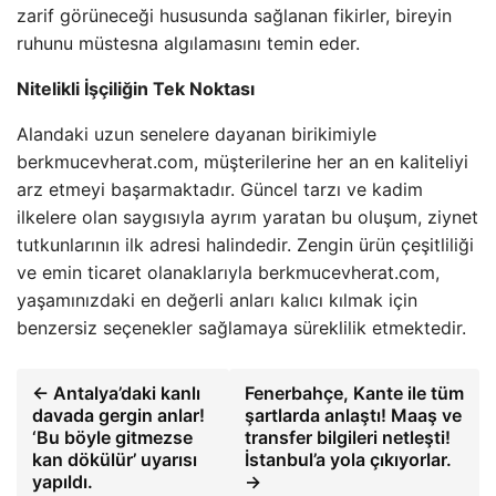
zarif görüneceği hususunda sağlanan fikirler, bireyin
ruhunu müstesna algılamasını temin eder.
Nitelikli İşçiliğin Tek Noktası
Alandaki uzun senelere dayanan birikimiyle
berkmucevherat.com, müşterilerine her an en kaliteliyi
arz etmeyi başarmaktadır. Güncel tarzı ve kadim
ilkelere olan saygısıyla ayrım yaratan bu oluşum, ziynet
tutkunlarının ilk adresi halindedir. Zengin ürün çeşitliliği
ve emin ticaret olanaklarıyla berkmucevherat.com,
yaşamınızdaki en değerli anları kalıcı kılmak için
benzersiz seçenekler sağlamaya süreklilik etmektedir.
← Antalya’daki kanlı
Fenerbahçe, Kante ile tüm
davada gergin anlar!
şartlarda anlaştı! Maaş ve
‘Bu böyle gitmezse
transfer bilgileri netleşti!
kan dökülür’ uyarısı
İstanbul’a yola çıkıyorlar.
yapıldı.
→