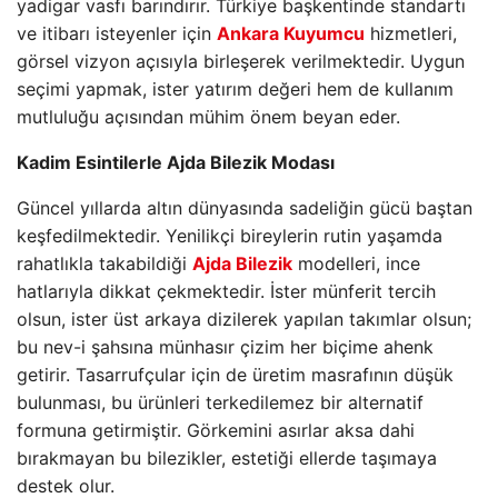
yadigar vasfı barındırır. Türkiye başkentinde standartı
ve itibarı isteyenler için
Ankara Kuyumcu
hizmetleri,
görsel vizyon açısıyla birleşerek verilmektedir. Uygun
seçimi yapmak, ister yatırım değeri hem de kullanım
mutluluğu açısından mühim önem beyan eder.
Kadim Esintilerle Ajda Bilezik Modası
Güncel yıllarda altın dünyasında sadeliğin gücü baştan
keşfedilmektedir. Yenilikçi bireylerin rutin yaşamda
rahatlıkla takabildiği
Ajda Bilezik
modelleri, ince
hatlarıyla dikkat çekmektedir. İster münferit tercih
olsun, ister üst arkaya dizilerek yapılan takımlar olsun;
bu nev-i şahsına münhasır çizim her biçime ahenk
getirir. Tasarrufçular için de üretim masrafının düşük
bulunması, bu ürünleri terkedilemez bir alternatif
formuna getirmiştir. Görkemini asırlar aksa dahi
bırakmayan bu bilezikler, estetiği ellerde taşımaya
destek olur.