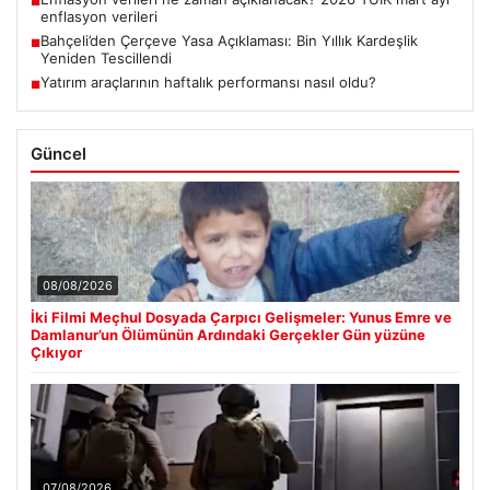
■
enflasyon verileri
Bahçeli’den Çerçeve Yasa Açıklaması: Bin Yıllık Kardeşlik
■
Yeniden Tescillendi
Yatırım araçlarının haftalık performansı nasıl oldu?
■
Güncel
08/08/2026
İki Filmi Meçhul Dosyada Çarpıcı Gelişmeler: Yunus Emre ve
Damlanur’un Ölümünün Ardındaki Gerçekler Gün yüzüne
Çıkıyor
07/08/2026