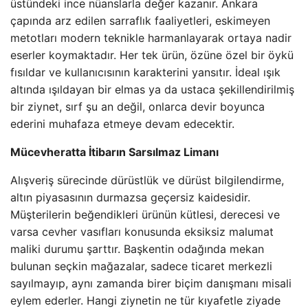
üstündeki ince nüanslarla değer kazanır. Ankara
çapında arz edilen sarraflık faaliyetleri, eskimeyen
metotları modern teknikle harmanlayarak ortaya nadir
eserler koymaktadır. Her tek ürün, özüne özel bir öykü
fısıldar ve kullanıcısının karakterini yansıtır. İdeal ışık
altında ışıldayan bir elmas ya da ustaca şekillendirilmiş
bir ziynet, sırf şu an değil, onlarca devir boyunca
ederini muhafaza etmeye devam edecektir.
Mücevheratta İtibarın Sarsılmaz Limanı
Alışveriş sürecinde dürüstlük ve dürüst bilgilendirme,
altın piyasasının durmazsa geçersiz kaidesidir.
Müşterilerin beğendikleri ürünün kütlesi, derecesi ve
varsa cevher vasıfları konusunda eksiksiz malumat
maliki durumu şarttır. Başkentin odağında mekan
bulunan seçkin mağazalar, sadece ticaret merkezli
sayılmayıp, aynı zamanda birer biçim danışmanı misali
eylem ederler. Hangi ziynetin ne tür kıyafetle ziyade