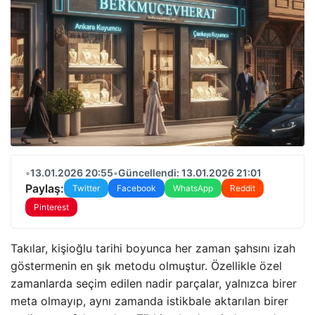
•
13.01.2026 20:55
•
Güncellendi: 13.01.2026 21:01
Paylaş:
Twitter
Facebook
WhatsApp
Reddit
Pinterest
Takılar, kişioğlu tarihi boyunca her zaman şahsını izah
göstermenin en şık metodu olmuştur. Özellikle özel
zamanlarda seçim edilen nadir parçalar, yalnızca birer
meta olmayıp, aynı zamanda istikbale aktarılan birer