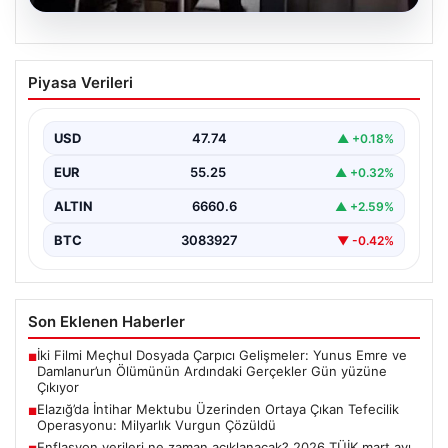
07.08.2026
Elazığ’da İntihar Mektubu Üzerinden
Piyasa Verileri
Ortaya Çıkan Tefecilik Operasyonu:
Milyarlık Vurgun Çözüldü
USD
47.74
▲ +0.18%
Elazığ’da tefecilere borçlandığı iddiasıyla yaşamına son
veren bir kişinin geride bıraktığı intihar mektubu,
EUR
55.25
▲ +0.32%
büyük…
ALTIN
6660.6
▲ +2.59%
BTC
3083927
▼ -0.42%
Son Eklenen Haberler
İki Filmi Meçhul Dosyada Çarpıcı Gelişmeler: Yunus Emre ve
■
Damlanur’un Ölümünün Ardındaki Gerçekler Gün yüzüne
Çıkıyor
Elazığ’da İntihar Mektubu Üzerinden Ortaya Çıkan Tefecilik
■
Operasyonu: Milyarlık Vurgun Çözüldü
Enflasyon verileri ne zaman açıklanacak? 2026 TÜİK mart ayı