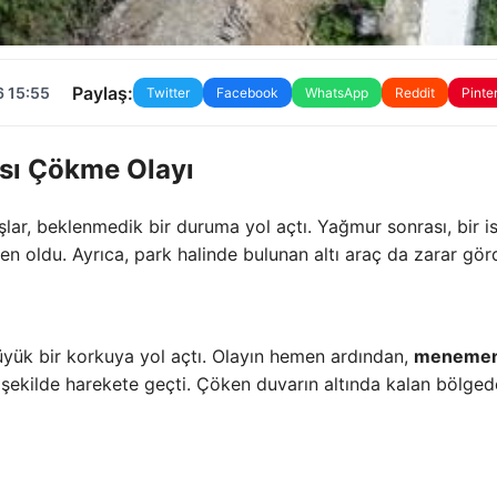
Paylaş:
6 15:55
Twitter
Facebook
WhatsApp
Reddit
Pinte
sı Çökme Olayı
ar, beklenmedik bir duruma yol açtı. Yağmur sonrası, bir is
n oldu. Ayrıca, park halinde bulunan altı araç da zarar gör
büyük bir korkuya yol açtı. Olayın hemen ardından,
meneme
ı bir şekilde harekete geçti. Çöken duvarın altında kalan bölged