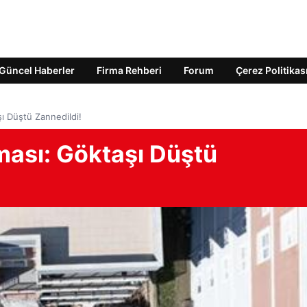
Güncel Haberler
Firma Rehberi
Forum
Çerez Politikas
ı Düştü Zannedildi!
ması: Göktaşı Düştü