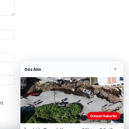
×
Göz Atın
n.
Güncel Haberler