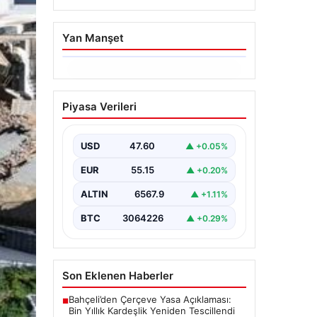
Yan Manşet
05.08.2026
Yatırım araçlarının
Piyasa Verileri
haftalık performansı
nasıl oldu?
USD
47.60
▲ +0.05%
{“title”: “Yatırım Araçlarının Haftalık
Performans Analizi”, “content”: “
EUR
55.15
▲ +0.20%
Bir haftalık zaman diliminde finans
piyasalarında…
ALTIN
6567.9
▲ +1.11%
BTC
3064226
▲ +0.29%
Son Eklenen Haberler
Bahçeli’den Çerçeve Yasa Açıklaması:
■
Bin Yıllık Kardeşlik Yeniden Tescillendi