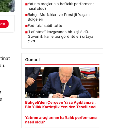
Yatırım araçlarının haftalık performansı
■
nasıl oldu?
Bahçe Mutfakları ve Prestijli Yaşam
■
Bölgeleri
rest
Fed faizi sabit tuttu
■
“Laf atma” kavgasında bir kişi öldü.
■
Güvenlik kamerası görüntüleri ortaya
çıktı
tinat
Güncel
dü.
n
05/08/2026
e
Bahçeli’den Çerçeve Yasa Açıklaması:
Bin Yıllık Kardeşlik Yeniden Tescillendi
Yatırım araçlarının haftalık performansı
nasıl oldu?