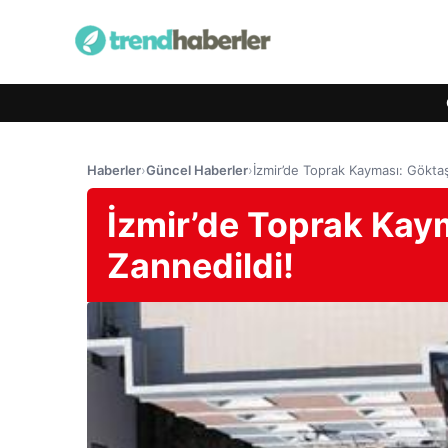
Haberler
›
Güncel Haberler
›
İzmir’de Toprak Kayması: Göktaş
İzmir’de Toprak Kay
Zannedildi!