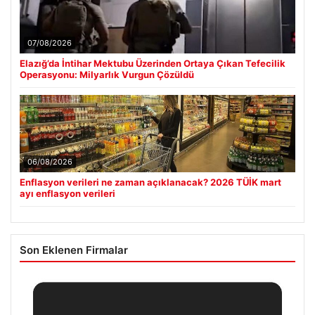
07/08/2026
Elazığ’da İntihar Mektubu Üzerinden Ortaya Çıkan Tefecilik
Operasyonu: Milyarlık Vurgun Çözüldü
06/08/2026
Enflasyon verileri ne zaman açıklanacak? 2026 TÜİK mart
ayı enflasyon verileri
Son Eklenen Firmalar