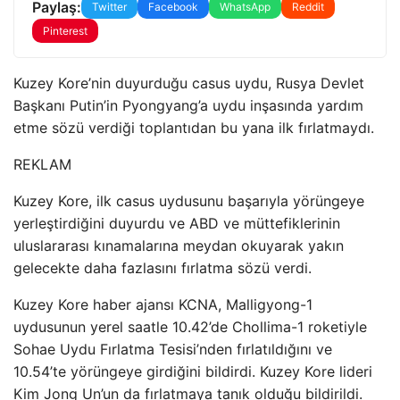
Paylaş:
Twitter
Facebook
WhatsApp
Reddit
Pinterest
Kuzey Kore’nin duyurduğu casus uydu, Rusya Devlet
Başkanı Putin’in Pyongyang’a uydu inşasında yardım
etme sözü verdiği toplantıdan bu yana ilk fırlatmaydı.
REKLAM
Kuzey Kore, ilk casus uydusunu başarıyla yörüngeye
yerleştirdiğini duyurdu ve ABD ve müttefiklerinin
uluslararası kınamalarına meydan okuyarak yakın
gelecekte daha fazlasını fırlatma sözü verdi.
Kuzey Kore haber ajansı KCNA, Malligyong-1
uydusunun yerel saatle 10.42’de Chollima-1 roketiyle
Sohae Uydu Fırlatma Tesisi’nden fırlatıldığını ve
10.54’te yörüngeye girdiğini bildirdi. Kuzey Kore lideri
Kim Jong Un’un da fırlatmaya tanık olduğu bildirildi.