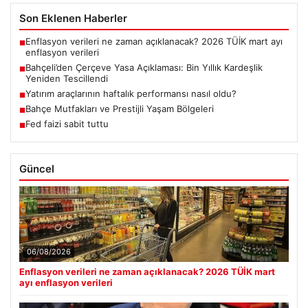
Son Eklenen Haberler
Enflasyon verileri ne zaman açıklanacak? 2026 TÜİK mart ayı
■
enflasyon verileri
Bahçeli’den Çerçeve Yasa Açıklaması: Bin Yıllık Kardeşlik
■
Yeniden Tescillendi
Yatırım araçlarının haftalık performansı nasıl oldu?
■
Bahçe Mutfakları ve Prestijli Yaşam Bölgeleri
■
Fed faizi sabit tuttu
■
Güncel
06/08/2026
Enflasyon verileri ne zaman açıklanacak? 2026 TÜİK mart
ayı enflasyon verileri