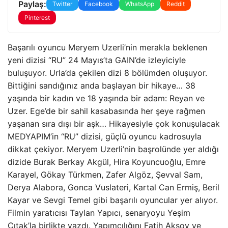
Paylaş:
Twitter
Facebook
WhatsApp
Reddit
Pinterest
Başarılı oyuncu Meryem Uzerli’nin merakla beklenen
yeni dizisi “RU” 24 Mayıs’ta GAIN’de izleyiciyle
buluşuyor. Urla’da çekilen dizi 8 bölümden oluşuyor.
Bittiğini sandığınız anda başlayan bir hikaye… 38
yaşında bir kadın ve 18 yaşında bir adam: Reyan ve
Uzer. Ege’de bir sahil kasabasında her şeye rağmen
yaşanan sıra dışı bir aşk… Hikayesiyle çok konuşulacak
MEDYAPIM’in “RU” dizisi, güçlü oyuncu kadrosuyla
dikkat çekiyor. Meryem Uzerli’nin başrolünde yer aldığı
dizide Burak Berkay Akgül, Hira Koyuncuoğlu, Emre
Karayel, Gökay Türkmen, Zafer Algöz, Şevval Sam,
Derya Alabora, Gonca Vuslateri, Kartal Can Ermiş, Beril
Kayar ve Sevgi Temel gibi başarılı oyuncular yer alıyor.
Filmin yaratıcısı Taylan Yapıcı, senaryoyu Yeşim
Çıtak’la birlikte yazdı. Yapımcılığını Fatih Aksoy ve