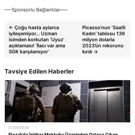
—–Sponsorlu Bağlantılar—–
← Çoğu hasta aylarca
Picasso’nun ‘Saatli
iyileşemiyor… Uzman
Kadın’ tablosu 139
isimden korkutan ‘Uyuz’
milyon dolarla
açıklaması! ‘İlacı var ama
2023’ün rekorunu
SGK karşılamıyor’
kırdı →
Tavsiye Edilen Haberler
07/08/2026
Elazığ’da İntihar Mektubu Üzerinden Ortaya Çıkan