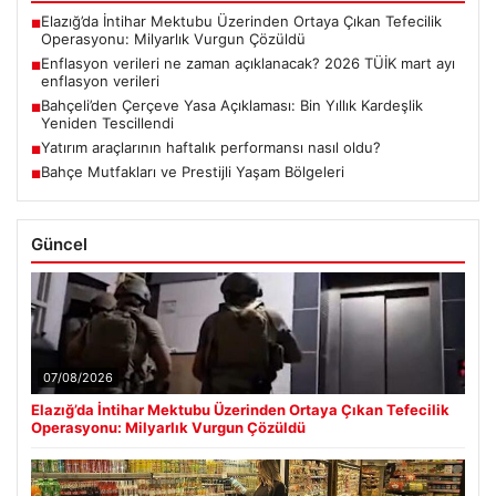
Elazığ’da İntihar Mektubu Üzerinden Ortaya Çıkan Tefecilik
■
Operasyonu: Milyarlık Vurgun Çözüldü
Enflasyon verileri ne zaman açıklanacak? 2026 TÜİK mart ayı
■
enflasyon verileri
Bahçeli’den Çerçeve Yasa Açıklaması: Bin Yıllık Kardeşlik
■
Yeniden Tescillendi
Yatırım araçlarının haftalık performansı nasıl oldu?
■
Bahçe Mutfakları ve Prestijli Yaşam Bölgeleri
■
Güncel
07/08/2026
Elazığ’da İntihar Mektubu Üzerinden Ortaya Çıkan Tefecilik
Operasyonu: Milyarlık Vurgun Çözüldü