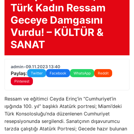
Türk Kadın Ressam
Geceye Damgasını
Vurdu! – KÜLTÜR &
SANAT
admin
•
09.11.2023 13:40
Paylaş:
Twitter
Facebook
WhatsApp
Reddit
Pinterest
Ressam ve eğitimci Ceyda Erinç’in “Cumhuriyet’in
ışığında 100. yıl” başlıklı Atatürk portresi; Miami’deki
Türk Konsolosluğu’nda düzenlenen Cumhuriyet
resepsiyonunda sergilendi. Sanatçının dışavurumcu
tarzda çalıştığı Atatürk Portresi; Gecede hazır bulunan