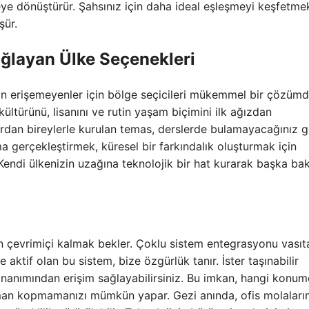
yeye dönüştürür. Şahsınız için daha ideal eşleşmeyi keşfetme
şür.
Sağlayan Ülke Seçenekleri
erişemeyenler için bölge seçicileri mükemmel bir çözümd
 kültürünü, lisanını ve rutin yaşam biçimini ilk ağızdan
ardan bireylerle kurulan temas, derslerde bulamayacağınız 
ama gerçekleştirmek, küresel bir farkındalık oluşturmak için
 Kendi ülkenizin uzağına teknolojik bir hat kurarak başka bak
 çevrimiçi kalmak bekler. Çoklu sistem entegrasyonu vasıta
e aktif olan bu sistem, bize özgürlük tanır. İster taşınabilir
onanımından erişim sağlayabilirsiniz. Bu imkan, hangi konu
man kopmamanızı mümkün yapar. Gezi anında, ofis molaları