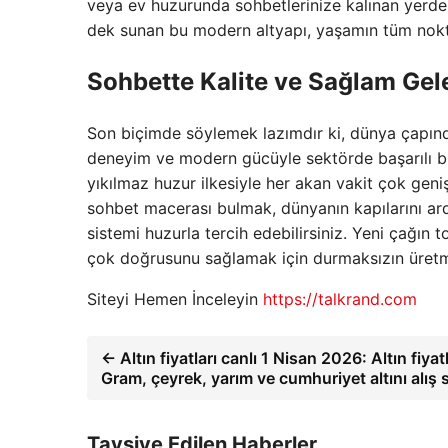
veya ev huzurunda sohbetlerinize kalınan yerden s
dek sunan bu modern altyapı, yaşamın tüm noktası
Sohbette Kalite ve Sağlam Gel
Son biçimde söylemek lazımdır ki, dünya çapınd
deneyim ve modern gücüyle sektörde başarılı bir
yıkılmaz huzur ilkesiyle her akan vakit çok geni
sohbet macerası bulmak, dünyanın kapılarını ard
sistemi huzurla tercih edebilirsiniz. Yeni çağın t
çok doğrusunu sağlamak için durmaksızın üret
Siteyi Hemen İnceleyin
https://talkrand.com
← Altın fiyatları canlı 1 Nisan 2026: Altın fiya
Gram, çeyrek, yarım ve cumhuriyet altını alış sa
Tavsiye Edilen Haberler