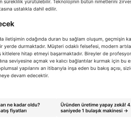
üreklilik yürütülebilir. Teknolojinin bütün nimetlerini zirve
na ustalıkla dahil edilir.
ecek
a iletişimin odağında duran bu sağlam oluşum, geçmişin kat
 yerde durmaktadır. Müşteri odaklı felsefesi, modern artıla
ş kitlelere hitap etmeyi başarmaktadır. Bireyler de profesyon
ına seviyesine açmak ve kalıcı bağlantılar kurmak için bu e
oplumsal yapılarını an itibarıyla inşa eden bu bakış açısı, siz
meye devam edecektir.
tları ne kadar oldu?
Üründen üretime yapay zekâ! 4
tış fiyatları
saniyede 1 bulaşık makinesi →