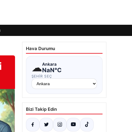
ı
Hava Durumu
i
☁
Ankara
NaN°C
ŞEHIR SEÇ
Bizi Takip Edin