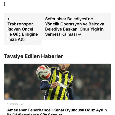
}
←
Seferihisar Belediyesi’ne
Trabzonspor,
Yönelik Operasyon ve Balçova
Rıdvan Öncel
Belediye Başkanı Onur Yiğit’in
ile Güç Birliğine
Serbest Kalması →
İmza Attı
Tavsiye Edilen Haberler
10/08/2026
Amedspor, Fenerbahçeli Kanat Oyuncusu Oğuz Aydın
ile Görüşmelerde Gün Sayıyor