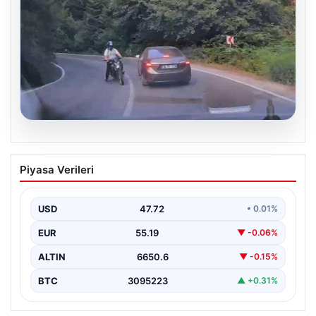
09.08.2026
Motosikletin otomobile çarptığı kaza,
Piyasa Verileri
araç içi kamerasında
USD
47.72
• 0.01%
EUR
55.19
▼ -0.06%
ALTIN
6650.6
▼ -0.15%
BTC
3095223
▲ +0.31%