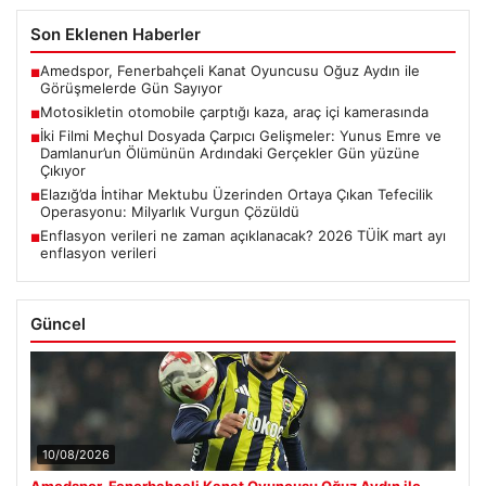
Son Eklenen Haberler
Amedspor, Fenerbahçeli Kanat Oyuncusu Oğuz Aydın ile
■
Görüşmelerde Gün Sayıyor
Motosikletin otomobile çarptığı kaza, araç içi kamerasında
■
İki Filmi Meçhul Dosyada Çarpıcı Gelişmeler: Yunus Emre ve
■
Damlanur’un Ölümünün Ardındaki Gerçekler Gün yüzüne
Çıkıyor
Elazığ’da İntihar Mektubu Üzerinden Ortaya Çıkan Tefecilik
■
Operasyonu: Milyarlık Vurgun Çözüldü
Enflasyon verileri ne zaman açıklanacak? 2026 TÜİK mart ayı
■
enflasyon verileri
Güncel
10/08/2026
Amedspor, Fenerbahçeli Kanat Oyuncusu Oğuz Aydın ile