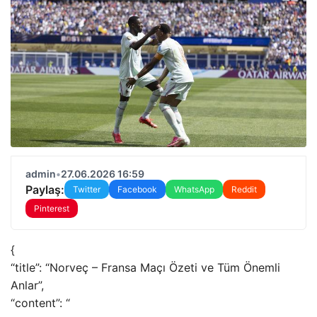
admin
•
27.06.2026 16:59
Paylaş:
Twitter
Facebook
WhatsApp
Reddit
Pinterest
{
“title”: “Norveç – Fransa Maçı Özeti ve Tüm Önemli
Anlar”,
“content”: “