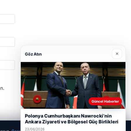
×
Göz Atın
n.
Güncel Haberler
Polonya Cumhurbaşkanı Nawrocki’nin
Ankara Ziyareti ve Bölgesel Güç Birlikleri
23/06/2026