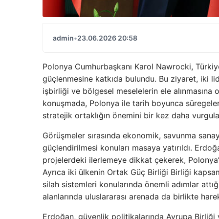
admin
•
23.06.2026 20:58
Polonya Cumhurbaşkanı Karol Nawrocki, Türkiye’ye
güçlenmesine katkıda bulundu. Bu ziyaret, iki lid
işbirliği ve bölgesel meselelerin ele alınmasın
konuşmada, Polonya ile tarih boyunca süregelen
stratejik ortaklığın önemini bir kez daha vurgula
Görüşmeler sırasında ekonomik, savunma sanayi ve
güçlendirilmesi konuları masaya yatırıldı. Erdoğ
projelerdeki ilerlemeye dikkat çekerek, Polonya’nı
Ayrıca iki ülkenin Ortak Güç Birliği Birliği kaps
silah sistemleri konularında önemli adımlar attı
alanlarında uluslararası arenada da birlikte har
Erdoğan, güvenlik politikalarında Avrupa Birliği