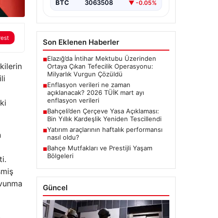
BTC
3063508
▼ -0.05%
rest
Son Eklenen Haberler
Elazığ’da İntihar Mektubu Üzerinden
■
kilerin
Ortaya Çıkan Tefecilik Operasyonu:
Milyarlık Vurgun Çözüldü
li
Enflasyon verileri ne zaman
■
açıklanacak? 2026 TÜİK mart ayı
enflasyon verileri
ki
Bahçeli’den Çerçeve Yasa Açıklaması:
■
Bin Yıllık Kardeşlik Yeniden Tescillendi
Yatırım araçlarının haftalık performansı
■
n
nasıl oldu?
Bahçe Mutfakları ve Prestijli Yaşam
■
Bölgeleri
i.
şmiş
savunma
Güncel
,