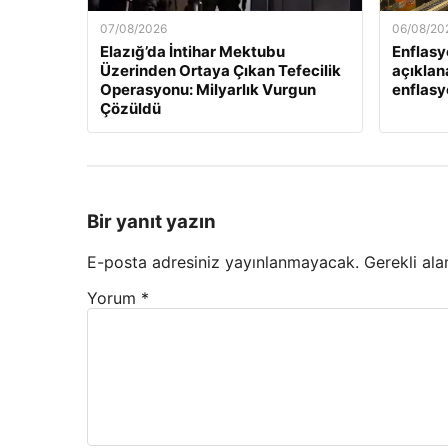
07/08/2026
06/08/20
Elazığ’da İntihar Mektubu
Enflasy
Üzerinden Ortaya Çıkan Tefecilik
açıklan
Operasyonu: Milyarlık Vurgun
enflasyo
Çözüldü
Bir yanıt yazın
E-posta adresiniz yayınlanmayacak.
Gerekli ala
Yorum
*