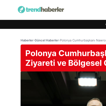
Haberler
›
Güncel Haberler
›
Polonya Cumhurbaşkanı Nawrocki
Polonya Cumhurbaşk
Ziyareti ve Bölgesel G