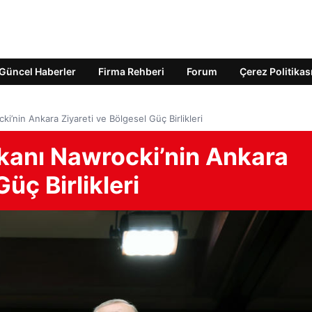
Güncel Haberler
Firma Rehberi
Forum
Çerez Politikas
’nin Ankara Ziyareti ve Bölgesel Güç Birlikleri
anı Nawrocki’nin Ankara
üç Birlikleri