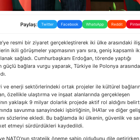
Paylaş:
Twitter
Facebook
WhatsApp
Reddit
Pinte
 resmi bir ziyaret gerçekleştirerek iki ülke arasındaki iliş
erin ikili görüşmeler yapmasının yanı sıra, geniş kapsamlı iki
a olanak sağladı. Cumhurbaşkanı Erdoğan, törende yaptığı
 güçlü bağlara vurgu yaparak, Türkiye ile Polonya arasında
dı.
 enerji sektörlerindeki ortak projeler ile kültürel bağları
an, özellikle ulaştırma ve inşaat alanlarında gerçekleşen
n yaklaşık 9 milyar dolarlık projede aktif rol aldığını belirtt
amında savunma sanayindeki işbirliğinin, İHA’lar ve diğer geli
ğını sözlerine ekledi. Bu bağlamda iki ülkenin, güvenlik ve 
eket etmeyi sürdürdükleri kaydedildi.
 ve NATO’nun stratejik öneme sahip olduğunu dile getirirken