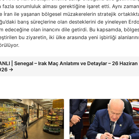
 fazla sorumluluk alması gerektiğine işaret etti. Aynı zama
İran ile yaşanan bölgesel müzakerelerin stratejik ortaklıkt
Doğu’daki barış süreçlerine olan desteklerini de yineleyen Erd
m edeceğine olan inancını dile getirdi. Bu kapsamda, bölges
irilen bu ziyaretin, iki ülke arasında yeni işbirliği alanların
örülüyor.
NLI | Senegal – Irak Maç Anlatımı ve Detaylar – 26 Haziran
026 →