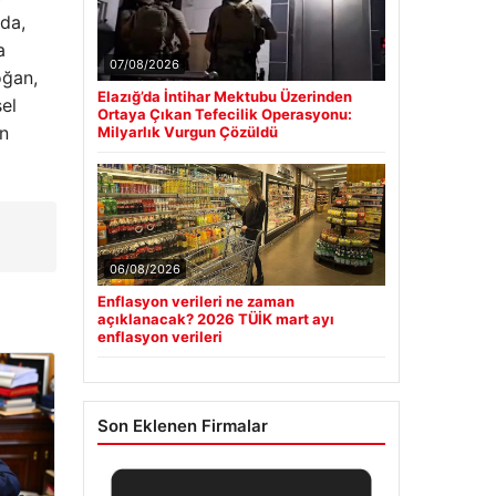
nda,
a
07/08/2026
oğan,
Elazığ’da İntihar Mektubu Üzerinden
el
Ortaya Çıkan Tefecilik Operasyonu:
ın
Milyarlık Vurgun Çözüldü
06/08/2026
Enflasyon verileri ne zaman
açıklanacak? 2026 TÜİK mart ayı
enflasyon verileri
Son Eklenen Firmalar