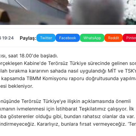
Paylaş:
6 19:24
Twitter
Facebook
WhatsApp
Reddit
Pinte
sı, saat 18.00'de başladı.
erçekleşen Kabine'de Terörsüz Türkiye sürecinde gelinen so
ilah bırakma kararının sahada nasıl uygulandığı MİT ve TSK’
. Bu kapsamda TBMM Komisyonu raporu doğrultusunda yapılm
si bekleniyor.
üşünde Terörsüz Türkiye’ye ilişkin açıklamasında önemli
kmanın ivmelenmesi için İstihbarat Teşkilatımız çalışıyor. İlk
aba gösterenler olduğu gibi, bundan rahatsız olanlar da var.
vindirmeyeceğiz. Kararlıyız, bunlara fırsat vermeyeceğiz. ‘Te