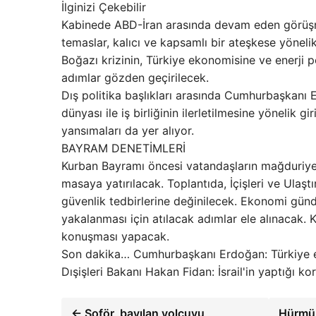
İlginizi Çekebilir
Kabinede ABD-İran arasında devam eden görüşme 
temaslar, kalıcı ve kapsamlı bir ateşkese yönel
Boğazı krizinin, Türkiye ekonomisine ve enerji p
adımlar gözden geçirilecek.
Dış politika başlıkları arasında Cumhurbaşkanı 
dünyası ile iş birliğinin ilerletilmesine yönelik g
yansımaları da yer alıyor.
BAYRAM DENETİMLERİ
Kurban Bayramı öncesi vatandaşların mağduriyet
masaya yatırılacak. Toplantıda, İçişleri ve Ulaş
güvenlik tedbirlerine değinilecek. Ekonomi gün
yakalanması için atılacak adımlar ele alınacak.
konuşması yapacak.
Son dakika… Cumhurbaşkanı Erdoğan: Türkiye eko
Dışişleri Bakanı Hakan Fidan: İsrail'in yaptığı kor
← Şoför, bayılan yolcuyu
Hürmüz