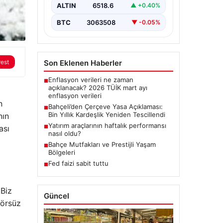
dönemde üzerinde çalışılan ve
ALTIN
6518.6
▲ +0.40%
imzalanan…
BTC
3063508
▼ -0.05%
Son Eklenen Haberler
rest
Enflasyon verileri ne zaman
■
açıklanacak? 2026 TÜİK mart ayı
enflasyon verileri
n
Bahçeli’den Çerçeve Yasa Açıklaması:
■
Bin Yıllık Kardeşlik Yeniden Tescillendi
nın
Yatırım araçlarının haftalık performansı
■
ası
nasıl oldu?
Bahçe Mutfakları ve Prestijli Yaşam
■
Bölgeleri
Fed faizi sabit tuttu
■
 Biz
Güncel
rörsüz