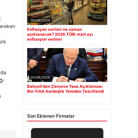
z
06/08/2026
gereken
Enflasyon verileri ne zaman
açıklanacak? 2026 TÜİK mart ayı
enflasyon verileri
ürk
ıda
05/08/2026
ğı
Bahçeli’den Çerçeve Yasa Açıklaması:
Bin Yıllık Kardeşlik Yeniden Tescillendi
ş
Son Eklenen Firmalar