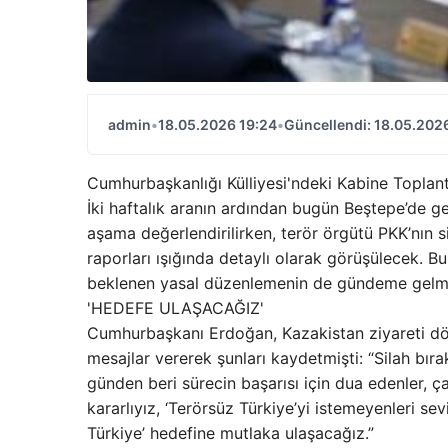
admin
•
18.05.2026 19:24
•
Güncellendi: 18.05.202
Cumhurbaşkanlığı Külliyesi'ndeki Kabine Toplantı
İki haftalık aranın ardından bugün Beştepe’de g
aşama değerlendirilirken, terör örgütü PKK’nın s
raporları ışığında detaylı olarak görüşülecek
beklenen yasal düzenlemenin de gündeme gelme
'HEDEFE ULAŞACAĞIZ'
Cumhurbaşkanı Erdoğan, Kazakistan ziyareti dön
mesajlar vererek şunları kaydetmişti: “Silah bıra
günden beri sürecin başarısı için dua edenler, ç
kararlıyız, ‘Terörsüz Türkiye’yi istemeyenleri se
Türkiye’ hedefine mutlaka ulaşacağız.”