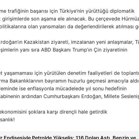
trafiğinin başarısı için Türkiye’nin yürüttüğü diplomatik
ik girişimlerde son aşama ele alınacak. Bu çerçevede Hürmü
olitikalarına olan yansımaları da değerlendirilerek atılması 
Erdoğan’ın Kazakistan ziyareti, imzalanan yeni anlaşmalar, T
irişimlerin yanı sıra ABD Başkanı Trump’ın Çin ziyaretinin
 yaşamaması için yürütülen denetim faaliyetleri de toplant
tırma Bakanlıklarının bayramın huzurlu geçmesi amacıyla aldı
deminde ise enflasyonla mücadelede yıl sonu hedefinin
 Kabinenin ardından Cumhurbaşkanı Erdoğan, Millete Sesleni
nomisini şoklara karşı dirençli hale getirdik
sanlık!
 Endişesiyle Petrolde Yükseliş: 116 Doları Aştı, Benzin ve