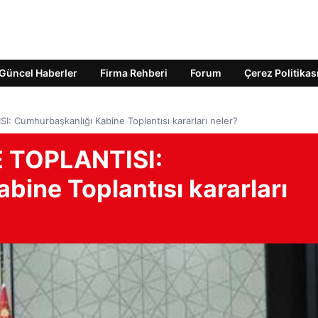
Güncel Haberler
Firma Rehberi
Forum
Çerez Politikas
 Cumhurbaşkanlığı Kabine Toplantısı kararları neler?
 TOPLANTISI:
ine Toplantısı kararları