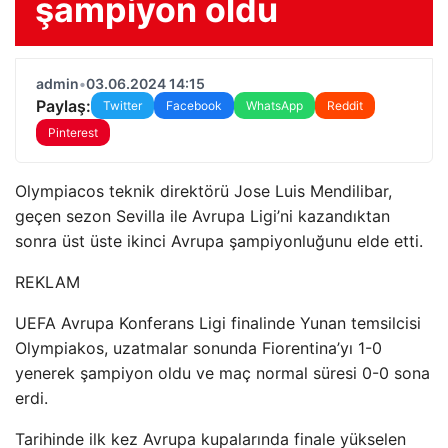
şampiyon oldu
admin
•
03.06.2024 14:15
Paylaş:
Twitter
Facebook
WhatsApp
Reddit
Pinterest
Olympiacos teknik direktörü Jose Luis Mendilibar,
geçen sezon Sevilla ile Avrupa Ligi’ni kazandıktan
sonra üst üste ikinci Avrupa şampiyonluğunu elde etti.
REKLAM
UEFA Avrupa Konferans Ligi finalinde Yunan temsilcisi
Olympiakos, uzatmalar sonunda Fiorentina’yı 1-0
yenerek şampiyon oldu ve maç normal süresi 0-0 sona
erdi.
Tarihinde ilk kez Avrupa kupalarında finale yükselen