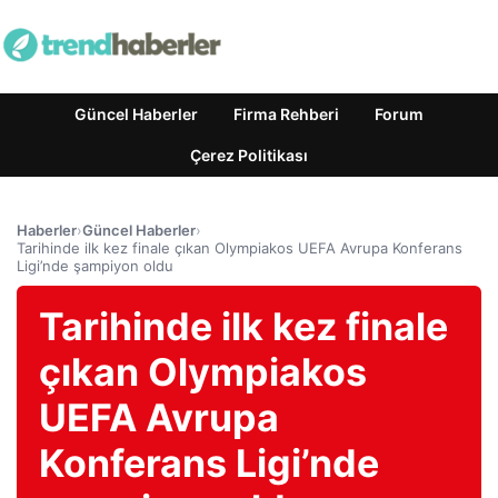
Güncel Haberler
Firma Rehberi
Forum
Çerez Politikası
Haberler
›
Güncel Haberler
›
Tarihinde ilk kez finale çıkan Olympiakos UEFA Avrupa Konferans
Ligi’nde şampiyon oldu
Tarihinde ilk kez finale
çıkan Olympiakos
UEFA Avrupa
Konferans Ligi’nde