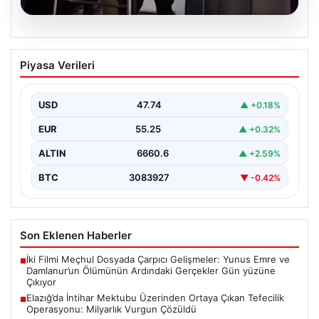
07.08.2026
Elazığ’da İntihar Mektubu Üzerinden
Piyasa Verileri
Ortaya Çıkan Tefecilik Operasyonu:
Milyarlık Vurgun Çözüldü
USD
47.74
▲ +0.18%
Elazığ’da tefecilere borçlandığı iddiasıyla yaşamına son
veren bir kişinin geride bıraktığı intihar mektubu,
EUR
55.25
▲ +0.32%
büyük…
ALTIN
6660.6
▲ +2.59%
BTC
3083927
▼ -0.42%
Son Eklenen Haberler
İki Filmi Meçhul Dosyada Çarpıcı Gelişmeler: Yunus Emre ve
■
Damlanur’un Ölümünün Ardındaki Gerçekler Gün yüzüne
Çıkıyor
Elazığ’da İntihar Mektubu Üzerinden Ortaya Çıkan Tefecilik
■
Operasyonu: Milyarlık Vurgun Çözüldü