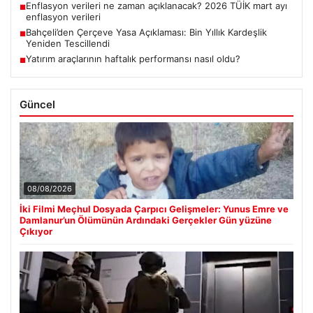
Enflasyon verileri ne zaman açıklanacak? 2026 TÜİK mart ayı
■
enflasyon verileri
Bahçeli’den Çerçeve Yasa Açıklaması: Bin Yıllık Kardeşlik
■
Yeniden Tescillendi
Yatırım araçlarının haftalık performansı nasıl oldu?
■
Güncel
08/08/2026
İki Filmi Meçhul Dosyada Çarpıcı Gelişmeler: Yunus Emre ve
Damlanur’un Ölümünün Ardındaki Gerçekler Gün yüzüne
Çıkıyor