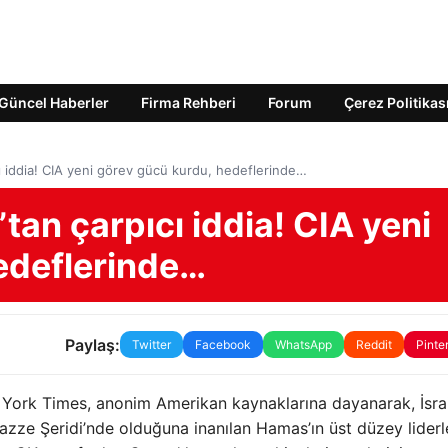
Güncel Haberler
Firma Rehberi
Forum
Çerez Politikas
 iddia! CIA yeni görev gücü kurdu, hedeflerinde…
an çarpıcı iddia! CIA yeni
edeflerinde…
Paylaş:
Twitter
Facebook
WhatsApp
Reddit
Pinte
 York Times, anonim Amerikan kaynaklarına dayanarak, İsrail
azze Şeridi’nde olduğuna inanılan Hamas’ın üst düzey liderl