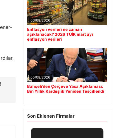
06/08/2026
ener-
Enflasyon verileri ne zaman
açıklanacak? 2026 TÜİK mart ayı
enflasyon verileri
rdılar,
05/08/2026
!
Bahçeli’den Çerçeve Yasa Açıklaması:
Bin Yıllık Kardeşlik Yeniden Tescillendi
Son Eklenen Firmalar