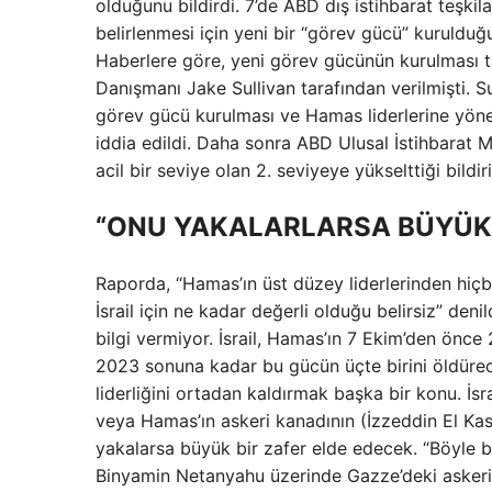
olduğunu bildirdi. 7’de ABD dış istihbarat teşkil
belirlenmesi için yeni bir “görev gücü” kurulduğu v
Haberlere göre, yeni görev gücünün kurulması ta
Danışmanı Jake Sullivan tarafından verilmişti. Su
görev gücü kurulması ve Hamas liderlerine yöneli
iddia edildi. Daha sonra ABD Ulusal İstihbarat 
acil bir seviye olan 2. seviyeye yükselttiği bildiri
“ONU YAKALARLARSA BÜYÜK 
Raporda, “Hamas’ın üst düzey liderlerinden hiç
İsrail için ne kadar değerli olduğu belirsiz” den
bilgi vermiyor. İsrail, Hamas’ın 7 Ekim’den önce 
2023 sonuna kadar bu gücün üçte birini öldürece
liderliğini ortadan kaldırmak başka bir konu. İsr
veya Hamas’ın askeri kanadının (İzzeddin El K
yakalarsa büyük bir zafer elde edecek. “Böyle
Binyamin Netanyahu üzerinde Gazze’deki asker