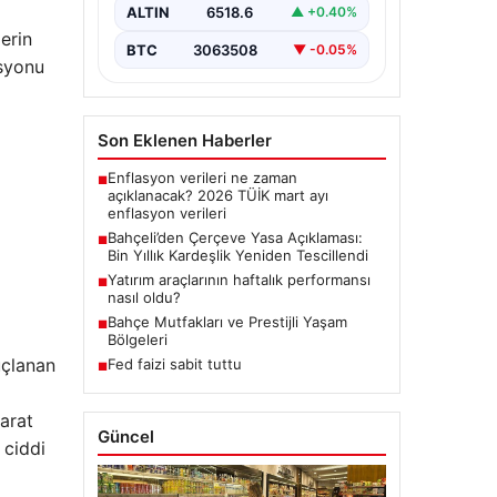
dönemde üzerinde çalışılan ve
ALTIN
6518.6
▲ +0.40%
imzalanan…
erin
BTC
3063508
▼ -0.05%
asyonu
Son Eklenen Haberler
Enflasyon verileri ne zaman
■
açıklanacak? 2026 TÜİK mart ayı
enflasyon verileri
Bahçeli’den Çerçeve Yasa Açıklaması:
■
Bin Yıllık Kardeşlik Yeniden Tescillendi
Yatırım araçlarının haftalık performansı
■
nasıl oldu?
Bahçe Mutfakları ve Prestijli Yaşam
■
Bölgeleri
uçlanan
Fed faizi sabit tuttu
■
arat
Güncel
 ciddi