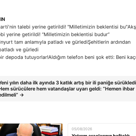
IN
Akş
 yerine getirildi! “Milletimizin beklentisi budur”
Şehitlerin ardından
atladı ve gürledi
Aldığım telefon beni şok etti: Beni kaçı
Yeni yılın daha ilk ayında 3 katlık artış bir ili paniğe sürükledi
Hem sürücülere hem vatandaşlar uyarı geldi: “Hemen ihbar
edilmeli” →
05/08/2026
Yatırım araçlarının haftalık