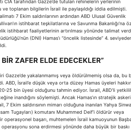
atı CIA tarafından Gazze’de tutulan rehinelerin yerlerinin
e toplanan bilgilerin İsrail ile paylaşıldığı iddia edilmişti.
limatı 7 Ekim saldırılarının ardından ABD Ulusal Güvenlik
llivan’ın istihbarat teşkilatlarına ve Savunma Bakanlığı’na öz
k istihbarat faaliyetlerinin artırılması yönünde talimat verd
Müdürlüğü’nün (DNI) Hamas’ı “öncelik listesinde” 4. seviyed
ldi.
BİR ZAFER ELDE EDECEKLER”
biri Gazze’de yakalanmamış veya öldürülmemiş olsa da, bu bi
ildi. ABD, İsrail’e düşük veya orta düzey Hamas üyeleri hakkı
20-25 bin üyesi olduğunu tahmin ediyor. İsrail, ABD’li yetkili
ğine inandığını söylemişti. Ancak Hamas’ın stratejik askeri
ail, 7 Ekim saldırısının mimarı olduğuna inanılan Yahya Sinwa
assam Tugayları) komutanı Muhammed Deif’i öldürür veya
 bir operasyonel başarı, muhtemelen İsrail kamuoyunun Başb
i operasyonu sona erdirmesi yönünde daha büyük bir baskı