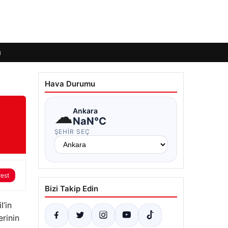
ı
Hava Durumu
☁
Ankara
NaN°C
ŞEHIR SEÇ
rest
Bizi Takip Edin
’in
erinin