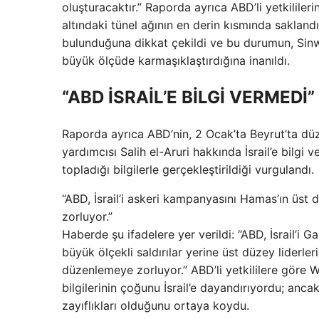
oluşturacaktır.” Raporda ayrıca ABD’li yetkilile
altındaki tünel ağının en derin kısmında saklandı
bulunduğuna dikkat çekildi ve bu durumun, Sin
büyük ölçüde karmaşıklaştırdığına inanıldı.
“ABD İSRAİL’E BİLGİ VERMEDİ”
Raporda ayrıca ABD’nin, 2 Ocak’ta Beyrut’ta düz
yardımcısı Salih el-Aruri hakkında İsrail’e bilgi ve
topladığı bilgilerle gerçekleştirildiği vurgulandı.
“ABD, İsrail’i askeri kampanyasını Hamas’ın üs
zorluyor.”
Haberde şu ifadelere yer verildi: “ABD, İsrail’i 
büyük ölçekli saldırılar yerine üst düzey lider
düzenlemeye zorluyor.” ABD’li yetkililere göre 
bilgilerinin çoğunu İsrail’e dayandırıyordu; ancak 
zayıflıkları olduğunu ortaya koydu.