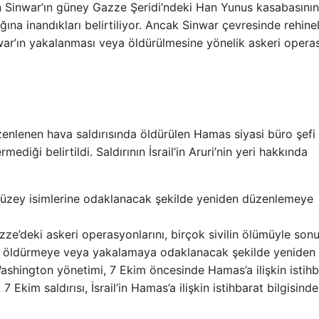
rin Sinwar’ın güney Gazze Şeridi’ndeki Han Yunus kasabasının
ğına inandıkları belirtiliyor. Ancak Sinwar çevresinde rehinel
war’ın yakalanması veya öldürülmesine yönelik askeri oper
enlenen hava saldırısında öldürülen Hamas siyasi büro şefi
rmediği belirtildi. Saldırının İsrail’in Aruri’nin yeri hakkında
t düzey isimlerine odaklanacak şekilde yeniden düzenlemeye
Gazze’deki askeri operasyonlarını, birçok sivilin ölümüyle son
leri öldürmeye veya yakalamaya odaklanacak şekilde yeniden
Washington yönetimi, 7 Ekim öncesinde Hamas’a ilişkin istihb
7 Ekim saldırısı, İsrail’in Hamas’a ilişkin istihbarat bilgisinde