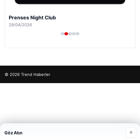
Prenses Night Club
29/04/2026
© 2026 Trend Haberler
tcio
×
Göz Atın
Web sitemizi nasıl kullandığınızı daha iyi anlayabilmek,