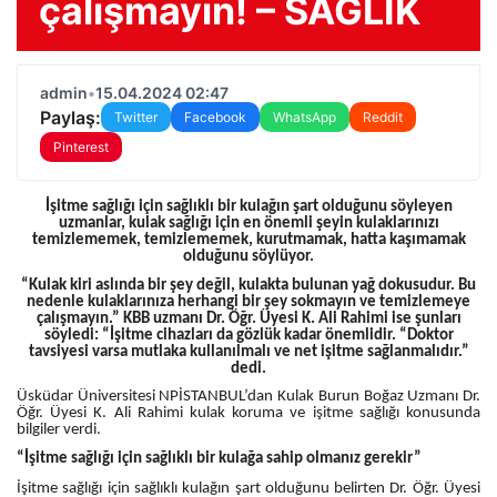
çalışmayın! – SAĞLIK
admin
•
15.04.2024 02:47
Paylaş:
Twitter
Facebook
WhatsApp
Reddit
Pinterest
İşitme sağlığı için sağlıklı bir kulağın şart olduğunu söyleyen
uzmanlar, kulak sağlığı için en önemli şeyin kulaklarınızı
temizlememek, temizlememek, kurutmamak, hatta kaşımamak
olduğunu söylüyor.
“Kulak kiri aslında bir şey değil, kulakta bulunan yağ dokusudur. Bu
nedenle kulaklarınıza herhangi bir şey sokmayın ve temizlemeye
çalışmayın.” KBB uzmanı Dr. Öğr. Üyesi K. Ali Rahimi ise şunları
söyledi: “İşitme cihazları da gözlük kadar önemlidir. “Doktor
tavsiyesi varsa mutlaka kullanılmalı ve net işitme sağlanmalıdır.”
dedi.
Üsküdar Üniversitesi NPİSTANBUL’dan Kulak Burun Boğaz Uzmanı Dr.
Öğr. Üyesi K. Ali Rahimi kulak koruma ve işitme sağlığı konusunda
bilgiler verdi.
“İşitme sağlığı için sağlıklı bir kulağa sahip olmanız gerekir”
İşitme sağlığı için sağlıklı kulağın şart olduğunu belirten Dr. Öğr. Üyesi