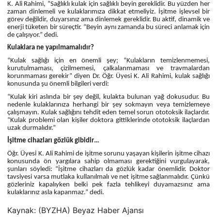
K. Ali Rahimi, “Sağlıklı kulak için sağlıklı beyin gereklidir. Bu yüzden her
zaman dinlemeli ve kulaklarımıza dikkat etmeliyiz. İşitme işlevsel bir
görev değildir, duyarsınız ama dinlemek gereklidir. Bu aktif, dinamik ve
enerji tüketen bir süreçtir. “Beyin aynı zamanda bu süreci anlamak için
de çalışıyor.” dedi.
Kulaklara ne yapılmamalıdır?
“Kulak sağlığı için en önemli şey; “Kulakların temizlenmemesi,
kurutulmaması, çizilmemesi, çalkalanmaması ve travmalardan
korunmaması gerekir” diyen Dr. Öğr. Üyesi K. Ali Rahimi, kulak sağlığı
konusunda şu önemli bilgileri verdi:
“Kulak kiri aslında bir şey değil, kulakta bulunan yağ dokusudur. Bu
nedenle kulaklarınıza herhangi bir şey sokmayın veya temizlemeye
çalışmayın. Kulak sağlığını tehdit eden temel sorun ototoksik ilaçlardır.
“Kulak problemi olan kişiler doktora gittiklerinde ototoksik ilaçlardan
uzak durmalıdır.”
İşitme cihazları gözlük gibidir…
Öğr. Üyesi K. Ali Rahimi de işitme sorunu yaşayan kişilerin işitme cihazı
konusunda ön yargılara sahip olmaması gerektiğini vurgulayarak,
şunları söyledi: “İşitme cihazları da gözlük kadar önemlidir. Doktor
tavsiyesi varsa mutlaka kullanılmalı ve net işitme sağlanmalıdır. Çünkü
gözleriniz kapalıyken belki pek fazla tehlikeyi duyamazsınız ama
kulaklarınız asla kapanmaz.” dedi.
Kaynak: (BYZHA) Beyaz Haber Ajansı