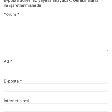
E-posta adresiniz yayınlanmayacak.
Gerekli alanlar
*
ile işaretlenmişlerdir
Yorum
*
Ad
*
E-posta
*
İnternet sitesi