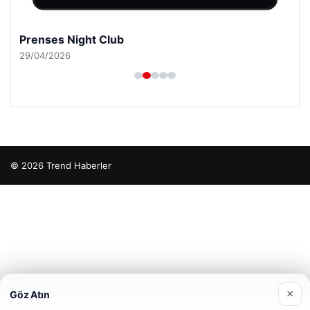
Prenses Night Club
29/04/2026
© 2026 Trend Haberler
cio
×
Göz Atın
Web sitemizi nasıl kullandığınızı daha iyi anlayabilmek,