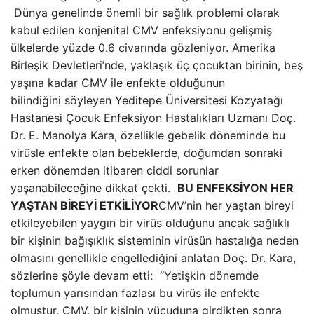
Dünya genelinde önemli bir sağlık problemi olarak
kabul edilen konjenital CMV enfeksiyonu gelişmiş
ülkelerde yüzde 0.6 civarında gözleniyor. Amerika
Birleşik Devletleri’nde, yaklaşık üç çocuktan birinin, beş
yaşına kadar CMV ile enfekte olduğunun
bilindiğini söyleyen Yeditepe Üniversitesi Kozyatağı
Hastanesi Çocuk Enfeksiyon Hastalıkları Uzmanı Doç.
Dr. E. Manolya Kara, özellikle gebelik döneminde bu
virüsle enfekte olan bebeklerde, doğumdan sonraki
erken dönemden itibaren ciddi sorunlar
yaşanabileceğine dikkat çekti.
BU ENFEKSİYON HER
YAŞTAN BİREYİ ETKİLİYOR
CMV’nin her yaştan bireyi
etkileyebilen yaygın bir virüs olduğunu ancak sağlıklı
bir kişinin bağışıklık sisteminin virüsün hastalığa neden
olmasını genellikle engellediğini anlatan Doç. Dr. Kara,
sözlerine şöyle devam etti: “Yetişkin dönemde
toplumun yarısından fazlası bu virüs ile enfekte
olmuştur. CMV, bir kişinin vücuduna girdikten sonra