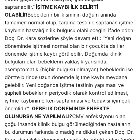
saptanabilir.”
İŞİTME KAYBI İLK BELİRTİ
OLABİLİR
Bebeklerin bir kısmının doğum anında
tamamen normal olup, tarama testi ile saptanan işitme
kaybının hastalığın ilk bulgusu olabileceğini ifade eden
Doç. Dr. Kara sözlerine şöyle devam etti: “Yeni doğan
döneminde işitmesi normal olan bir çocukta da ileri
dönemde işitme kaybı görülebilir. Doğumda klinik
bulguları olan bebeklerin yaklaşık yarısında,
asemptomatik (hiçbir bulgusu olmayan) bebeklerin ise
dörtte birinde uzun dönemde işitme kaybı meydana
gelebilir. Yeni doğanda işitme testinin yapılması ve
şüpheli bebeklerin periyodik olarak kontrol edilmesi,
işitme kaybının erken saptanması ve tedavisi için çok
önemlidir.”
GEBELİK DÖNEMİNDE ENFEKTE
OLUNURSA NE YAPILMALI?
CMV enfeksiyonu olan
çoğu insanda klinik bulgu görülmediğinden hastaların
bu durumun farkında olmadığına dikkat çeken Doç. Dr.
Kara, hamilelik döneminde virüs ile enfekte olan (çoğu