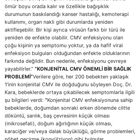
ömür boyu orada kalır ve özellikle bağışıklık
durumunun baskılandığı kanser hastalığı, kemoterapi
kullanımı, organ nakli gibi durumlarda yeniden
aktifleşebilir. Bir kişi ayrıca virüsün farklı bir türü ile
yeniden de enfekte olabilir. CMV enfeksiyonu olan
çoğu kişinin ya semptomu yoktur, ya da hafif viral
enfeksiyon bulguları olduğundan enfekte olduklarının
farkında değildir. Bun nedenle, enfeksiyonu çevreye
yayabilirler.”
“KONJENİTAL CMV ÖNEMLİ BİR SAĞLIK
PROBLEMİ”
Verilere göre, her 200 bebekten yaklaşık
1’inin konjenital CMV ile doğduğunu söyleyen Doç. Dr.
Kara, bebeklerde ortaya çıkabilecek semptomlarla ilgili
şu bilgileri verdi:
“
Konjenital CMV enfeksiyonuna sahip
bebeklerde, doğumdan sonraki erken dönemde ciltte
döküntü, sarılık, baş çevresinin küçük olması
(mikrosefali), doğum ağırlığının küçük olması,
karaciğer ve/veya dalak büyüklüğü, görme problemleri,
nöbet geçirme (konvülziyon) gibi bulgular