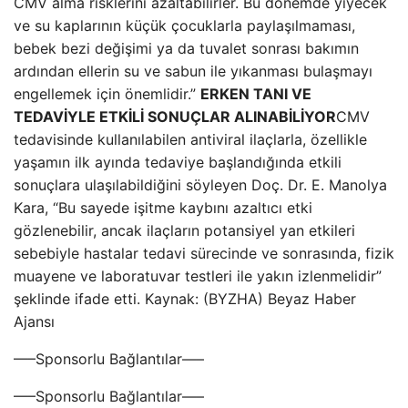
CMV alma risklerini azaltabilirler. Bu dönemde yiyecek
ve su kaplarının küçük çocuklarla paylaşılmaması,
bebek bezi değişimi ya da tuvalet sonrası bakımın
ardından ellerin su ve sabun ile yıkanması bulaşmayı
engellemek için önemlidir.”
ERKEN TANI VE
TEDAVİYLE ETKİLİ SONUÇLAR ALINABİLİYOR
CMV
tedavisinde kullanılabilen antiviral ilaçlarla, özellikle
yaşamın ilk ayında tedaviye başlandığında etkili
sonuçlara ulaşılabildiğini söyleyen Doç. Dr. E. Manolya
Kara, “Bu sayede işitme kaybını azaltıcı etki
gözlenebilir, ancak ilaçların potansiyel yan etkileri
sebebiyle hastalar tedavi sürecinde ve sonrasında, fizik
muayene ve laboratuvar testleri ile yakın izlenmelidir”
şeklinde ifade etti. Kaynak: (BYZHA) Beyaz Haber
Ajansı
—–Sponsorlu Bağlantılar—–
—–Sponsorlu Bağlantılar—–