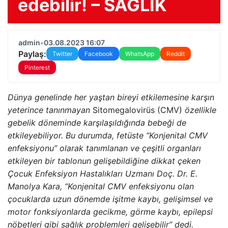
edebilir! – SAĞLIK
admin
•
03.08.2023 16:07
Paylaş:
Twitter
Facebook
WhatsApp
Reddit
Pinterest
Dünya genelinde her yaştan bireyi etkilemesine karşın
yeterince tanınmayan
Sitomegalovirüs (CMV)
özellikle
gebelik döneminde karşılaşıldığında bebeği de
etkileyebiliyor. Bu durumda, fetüste “Konjenital CMV
enfeksiyonu” olarak tanımlanan ve çeşitli organları
etkileyen bir tablonun gelişebildiğine dikkat çeken
Çocuk Enfeksiyon Hastalıkları Uzmanı Doç. Dr. E.
Manolya Kara, “Konjenital CMV enfeksiyonu olan
çocuklarda uzun dönemde işitme kaybı, gelişimsel ve
motor fonksiyonlarda gecikme, görme kaybı, epilepsi
nöbetleri gibi sağlık problemleri gelişebilir” dedi.