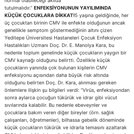
normal olabileceği akılda
tutulmalıdır.”
ENFEKSİYONUNUN YAYILIMINDA
KÜÇÜK ÇOCUKLARA DİKKAT!
5 yaşına geldiğinde, her
üç çocuktan birinin CMV ile enfekte olduğunun ancak
genellikle semptom göstermediğinin altını çizen
Yeditepe Üniversitesi Hastaneleri Çocuk Enfeksiyon
Hastalıkları Uzmanı Doç. Dr. E. Manolya Kara, bu
nedenle toplum genelinde küçük çocukların yaygın bir
CMV kaynağı olduğunu belirtti. Özellikle küçük
çocukların yanında çok bulunan kişilerin CMV
enfeksiyonu açısından daha büyük risk altında
olduğunu belirten Doç. Dr. Kara, alınması gereken
önlemlere ilişkin şu bilgileri verdi: “Virüs, enfeksiyondan
sonra aylarca çocuğun tükürük ve idrar gibi vücut
sıvılarında kalabilir. Bu nedenle ebeveynler ve
çocuklara bakım veren diğer bireyler (örn. sağlık
çalışanları, öğretmenler), bilhassa gebelik döneminde
küçük çocukların tükürük ve idrarla temasını azaltarak