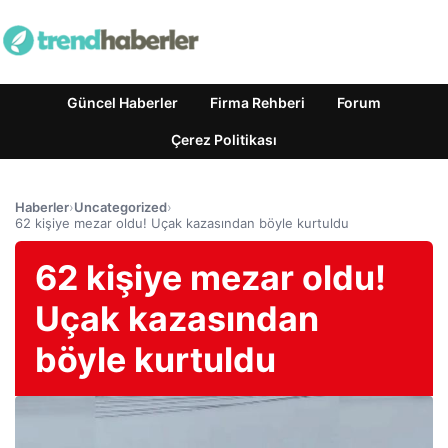
Güncel Haberler
Firma Rehberi
Forum
Çerez Politikası
Haberler
›
Uncategorized
›
62 kişiye mezar oldu! Uçak kazasından böyle kurtuldu
62 kişiye mezar oldu!
Uçak kazasından
böyle kurtuldu