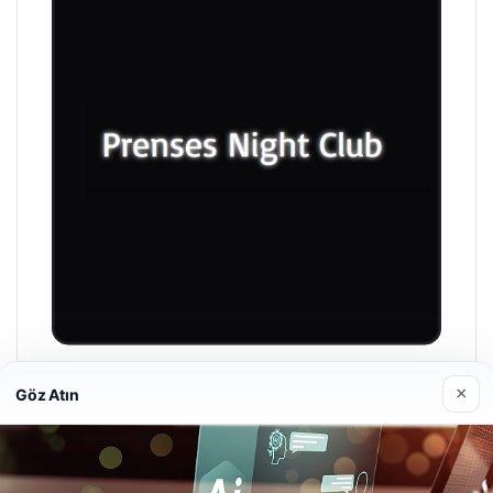
Prenses Night Club
×
Göz Atın
29/04/2026