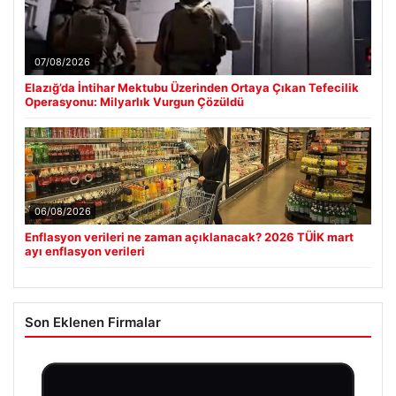
07/08/2026
Elazığ’da İntihar Mektubu Üzerinden Ortaya Çıkan Tefecilik
Operasyonu: Milyarlık Vurgun Çözüldü
06/08/2026
Enflasyon verileri ne zaman açıklanacak? 2026 TÜİK mart
ayı enflasyon verileri
Son Eklenen Firmalar