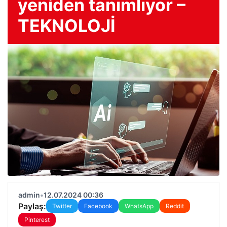
yeniden tanımlıyor –
TEKNOLOJİ
admin
•
12.07.2024 00:36
Paylaş:
Twitter
Facebook
WhatsApp
Reddit
Pinterest