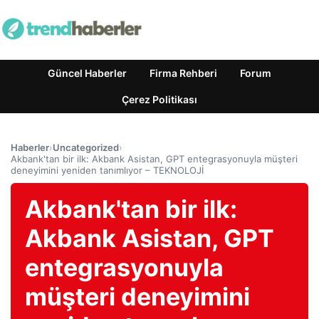
Güncel Haberler
Firma Rehberi
Forum
Çerez Politikası
Haberler
›
Uncategorized
›
Akbank'tan bir ilk: Akbank Asistan, GPT entegrasyonuyla müşteri
deneyimini yeniden tanımlıyor – TEKNOLOJİ
Akbank'tan bir ilk:
Akbank Asistan, GPT
entegrasyonuyla
müşteri deneyimini