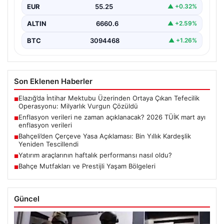
EUR
55.25
▲ +0.32%
Türkiye…
ALTIN
6660.6
▲ +2.59%
BTC
3094468
▲ +1.26%
Son Eklenen Haberler
Elazığ’da İntihar Mektubu Üzerinden Ortaya Çıkan Tefecilik
■
Operasyonu: Milyarlık Vurgun Çözüldü
Enflasyon verileri ne zaman açıklanacak? 2026 TÜİK mart ayı
■
enflasyon verileri
Bahçeli’den Çerçeve Yasa Açıklaması: Bin Yıllık Kardeşlik
■
Yeniden Tescillendi
Yatırım araçlarının haftalık performansı nasıl oldu?
■
Bahçe Mutfakları ve Prestijli Yaşam Bölgeleri
■
Güncel