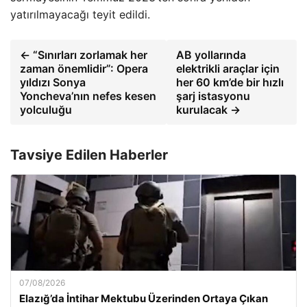
yatırılmayacağı teyit edildi.
← “Sınırları zorlamak her
AB yollarında
zaman önemlidir”: Opera
elektrikli araçlar için
yıldızı Sonya
her 60 km’de bir hızlı
Yoncheva’nın nefes kesen
şarj istasyonu
yolculuğu
kurulacak →
Tavsiye Edilen Haberler
07/08/2026
Elazığ’da İntihar Mektubu Üzerinden Ortaya Çıkan