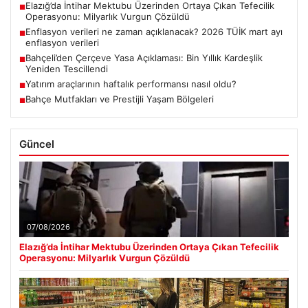
Elazığ’da İntihar Mektubu Üzerinden Ortaya Çıkan Tefecilik
■
Operasyonu: Milyarlık Vurgun Çözüldü
Enflasyon verileri ne zaman açıklanacak? 2026 TÜİK mart ayı
■
enflasyon verileri
Bahçeli’den Çerçeve Yasa Açıklaması: Bin Yıllık Kardeşlik
■
Yeniden Tescillendi
Yatırım araçlarının haftalık performansı nasıl oldu?
■
Bahçe Mutfakları ve Prestijli Yaşam Bölgeleri
■
Güncel
07/08/2026
Elazığ’da İntihar Mektubu Üzerinden Ortaya Çıkan Tefecilik
Operasyonu: Milyarlık Vurgun Çözüldü