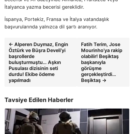
İtalyanca yazma becerisi gereklidir.
İspanya, Portekiz, Fransa ve İtalya vatandaşlık
başvurularında yalnızca dil şartı aranıyor.
← Alperen Duymaz, Engin
Fatih Terim, Jose
Öztürk ve Büşra Develi’yi
Mourinho’ya rakip
başrollerde
olabilir! Beşiktaş
buluşturmuştu… Aşkın
başkanıyla
Pusulası dizisinin seti
görüşme
durdu! Ekibe ödeme
gerçekleştirdi…
yapılmadı
Beşiktaş →
Tavsiye Edilen Haberler