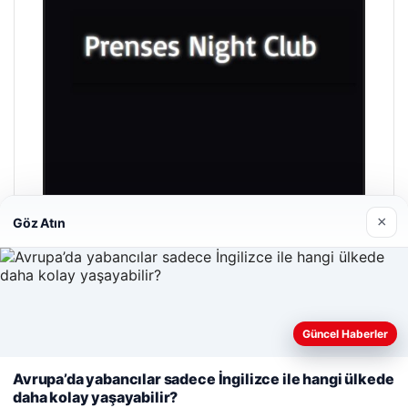
×
Göz Atın
Prenses Night Club
29/04/2026
Güncel Haberler
Web sitemizi nasıl kullandığınızı daha iyi anlayabilmek,
deneyiminizi kişiselleştirmek ve geliştirmek amacıyla çerezler
Avrupa’da yabancılar sadece İngilizce ile hangi ülkede
kullanıyoruz.
Çerez Politikamız
daha kolay yaşayabilir?