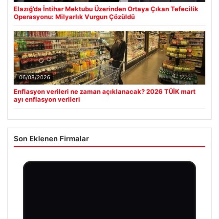
Elazığ’da İntihar Mektubu Üzerinden Ortaya Çıkan Tefecilik
Operasyonu: Milyarlık Vurgun Çözüldü
06/08/2026
Enflasyon verileri ne zaman açıklanacak? 2026 TÜİK mart
ayı enflasyon verileri
Son Eklenen Firmalar