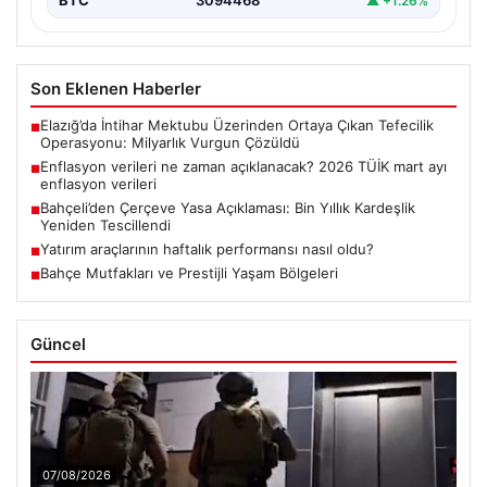
BTC
3094468
▲ +1.26%
Son Eklenen Haberler
Elazığ’da İntihar Mektubu Üzerinden Ortaya Çıkan Tefecilik
■
Operasyonu: Milyarlık Vurgun Çözüldü
Enflasyon verileri ne zaman açıklanacak? 2026 TÜİK mart ayı
■
enflasyon verileri
Bahçeli’den Çerçeve Yasa Açıklaması: Bin Yıllık Kardeşlik
■
Yeniden Tescillendi
Yatırım araçlarının haftalık performansı nasıl oldu?
■
Bahçe Mutfakları ve Prestijli Yaşam Bölgeleri
■
Güncel
07/08/2026