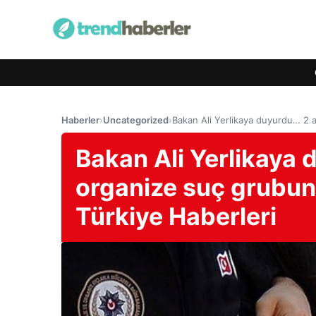
Haberler
›
Uncategorized
›
Bakan Ali Yerlikaya duyurdu… 2 
Bakan Ali Yerlikaya
organize suç grubun
Türkiye Haberleri