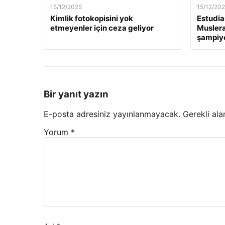
15/12/2025
15/12/20
Kimlik fotokopisini yok
Estudia
etmeyenler için ceza geliyor
Muslera’
şampiyo
Bir yanıt yazın
E-posta adresiniz yayınlanmayacak.
Gerekli ala
Yorum
*