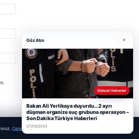
×
Göz Atın
n.
Güncel Haberler
Bakan Ali Yerlikaya duyurdu… 2 ayrı
düşman organize suç grubuna operasyon –
Son Dakika Türkiye Haberleri
07/09/2024
ıyoruz.
Çerez Politikamız
Reddet
Kabul Et