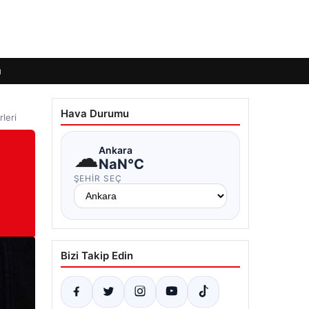
ı
Hava Durumu
leri
☁
Ankara
NaN°C
ŞEHIR SEÇ
Bizi Takip Edin