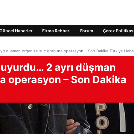
Güncel Haberler
Firma Rehberi
Forum
Çerez Politikas
ayrı düşman organize suç grubuna operasyon – Son Dakika Türkiye Haber
 duyurdu… 2 ayrı düşman
a operasyon – Son Dakika