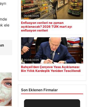
ayrı
06/08/2026
emde
Enflasyon verileri ne zaman
ek ele
açıklanacak? 2026 TÜİK mart ayı
enflasyon verileri
nın
05/08/2026
Bahçeli’den Çerçeve Yasa Açıklaması:
Bin Yıllık Kardeşlik Yeniden Tescillendi
Son Eklenen Firmalar