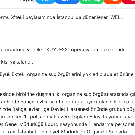
tformu X'teki paylaşımında İstanbul'da düzenlenen WELL
e suç örgütüne yönelik “KUYU-23” operasyonu düzenlendi.
işi yakalandı.
büyüklükteki organize suç örgütlerini yok edip adalet önüne
çesinde birbirine düşman iki organize suç örgütü arasında ç
arihinde Bahçelievler semtinde örgüt üyesi olan silahlı saldı
rihinde Bahçelievler İlçe Devlet Hastanesi önünde grubun d
dırı sonucu 1'i polis olmak üzere toplam 5 kişi hayatını kaybet
iyet Genel Müdürlüğü koordinasyonunda 1 jandarma personeli
lanırken; İstanbul İl Emniyet Müdürlüğü Organize Suçlarla