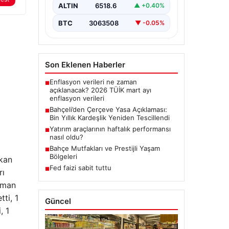
dönemde üzerinde çalışılan ve
ALTIN
6518.6
▲ +0.40%
imzalanan…
BTC
3063508
▼ -0.05%
Son Eklenen Haberler
Enflasyon verileri ne zaman
■
açıklanacak? 2026 TÜİK mart ayı
enflasyon verileri
Bahçeli’den Çerçeve Yasa Açıklaması:
■
Bin Yıllık Kardeşlik Yeniden Tescillendi
Yatırım araçlarının haftalık performansı
■
nasıl oldu?
Bahçe Mutfakları ve Prestijli Yaşam
■
Bölgeleri
ıkan
Fed faizi sabit tuttu
■
rı
üşman
ti, 1
Güncel
, 1