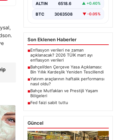
dönemde üzerinde çalışılan ve
ALTIN
6518.6
▲ +0.40%
imzalanan…
BTC
3063508
▼ -0.05%
ysal,
dson.
Son Eklenen Haberler
ve
Enflasyon verileri ne zaman
■
açıklanacak? 2026 TÜİK mart ayı
enflasyon verileri
Bahçeli’den Çerçeve Yasa Açıklaması:
■
yip
Bin Yıllık Kardeşlik Yeniden Tescillendi
Yatırım araçlarının haftalık performansı
■
nasıl oldu?
Bahçe Mutfakları ve Prestijli Yaşam
■
Bölgeleri
Fed faizi sabit tuttu
■
Güncel