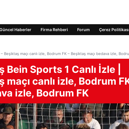
Güncel Haberler
Firma Rehberi
Forum
Çerez Politikas
 – Beşiktaş maçı canlı izle, Bodrum FK – Beşiktaş maçı bedava izle, Bod
Bein Sports 1 Canlı İzle |
 maçı canlı izle, Bodrum F
ava izle, Bodrum FK