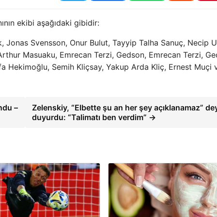
nın ekibi aşağıdaki gibidir:
, Jonas Svensson, Onur Bulut, Tayyip Talha Sanuç, Necip U
, Arthur Masuaku, Emrecan Terzi, Gedson, Emrecan Terzi, Ge
a Hekimoğlu, Semih Kliçsay, Yakup Arda Kliç, Ernest Muçi 
ndu –
Zelenskiy, “Elbette şu an her şey açıklanamaz” de
duyurdu: “Talimatı ben verdim” →