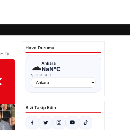
ı
Hava Durumu
rum FK
☁
Ankara
NaN°C
ŞEHIR SEÇ
K
Bizi Takip Edin