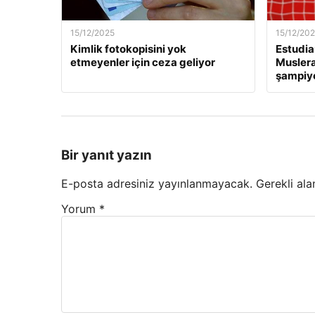
15/12/2025
15/12/20
Kimlik fotokopisini yok
Estudia
etmeyenler için ceza geliyor
Muslera’
şampiyo
Bir yanıt yazın
E-posta adresiniz yayınlanmayacak.
Gerekli ala
Yorum
*