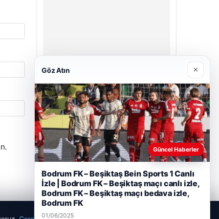
×
Göz Atın
Prenses Night Club
29/04/2026
n.
Güncel Haberler
Bodrum FK – Beşiktaş Bein Sports 1 Canlı
İzle | Bodrum FK – Beşiktaş maçı canlı izle,
Bodrum FK – Beşiktaş maçı bedava izle,
Bodrum FK
01/06/2025
ıyoruz.
Çerez Politikamız
Reddet
Kabul Et