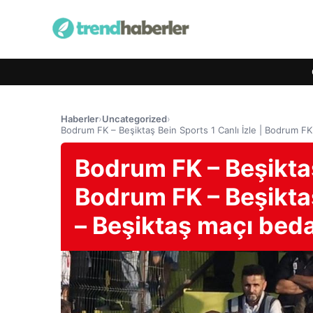
Haberler
›
Uncategorized
›
Bodrum FK – Beşiktaş Bein Sports 1 Canlı İzle | Bodrum FK
Bodrum FK – Beşiktaş 
Bodrum FK – Beşiktaş
– Beşiktaş maçı bed