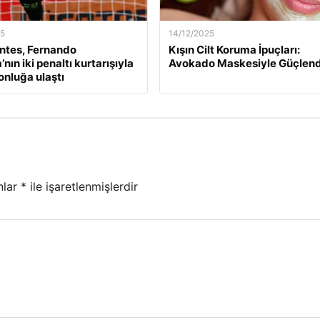
25
14/12/2025
ntes, Fernando
Kışın Cilt Koruma İpuçları:
nın iki penaltı kurtarışıyla
Avokado Maskesiyle Güçlend
nluğa ulaştı
nlar
*
ile işaretlenmişlerdir