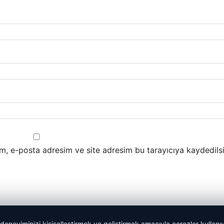
m, e-posta adresim ve site adresim bu tarayıcıya kaydedilsi
 deneyiminizi kişiselleştirmek ve geliştirmek amacıyla çerezler kullan