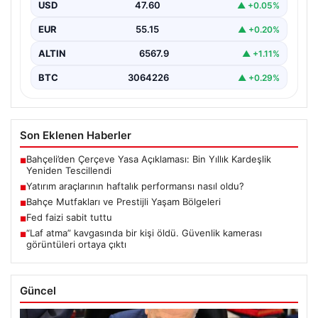
“content”: “ Bir haftalık zaman diliminde finans
USD
47.60
▲ +0.05%
piyasalarında…
EUR
55.15
▲ +0.20%
ALTIN
6567.9
▲ +1.11%
BTC
3064226
▲ +0.29%
Son Eklenen Haberler
Bahçeli’den Çerçeve Yasa Açıklaması: Bin Yıllık Kardeşlik
■
Yeniden Tescillendi
Yatırım araçlarının haftalık performansı nasıl oldu?
■
Bahçe Mutfakları ve Prestijli Yaşam Bölgeleri
■
Fed faizi sabit tuttu
■
“Laf atma” kavgasında bir kişi öldü. Güvenlik kamerası
■
görüntüleri ortaya çıktı
Güncel