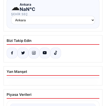
☁
Ankara
NaN°C
ŞEHIR SEÇ
Bizi Takip Edin
Yan Manşet
05.08.2026
Yatırım araçlarının haftalık performansı
Piyasa Verileri
nasıl oldu?
{“title”: “Yatırım Araçlarının Haftalık Performans Analizi”,