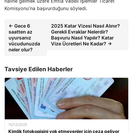
haline gelmek üzere Emtia Vadeli İşlemler Ticaret
Komisyonu'na başvurduğunu söyledi.
← Gece 6
2025 Katar Vizesi Nasıl Alınır?
saatten az
Gerekli Evraklar Nelerdir?
uyursanız
Başvuru Nasıl Yapılır? Katar
vücudunuzda
Vize Ücretleri Ne Kadar? →
neler olur?
Tavsiye Edilen Haberler
15/12/2025
Kimlik fotokopisini yok etmeyenler için ceza geliyor