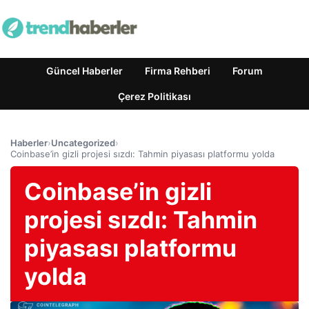
Güncel Haberler
Firma Rehberi
Forum
Çerez Politikası
Haberler
›
Uncategorized
›
Coinbase’in gizli projesi sızdı: Tahmin piyasası platformu yolda
Coinbase’in gizli
projesi sızdı: Tahmin
piyasası platformu
yolda