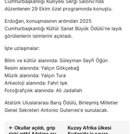
Cumhurbaşkanlığı Külliyesi Sergi Salonu'nda
düzenlenen 29 Ekim özel programında konuştu.
Erdoğan, konuşmasının ardından 2025
Cumhurbaşkanlığı Kültür Sanat Büyük Ödülü'ne layık
görülenlerin isimlerini açıkladı.
İşte uzlaşmalar:
Bilim ve kültür alanında: Süleyman Seyfi Öğün
Resim alanında: Yalçın Gökçebağ
Müzik alanında: Yalçın Tura
Arkeoloji alanında: Fahri Işık
Fotoğrafçılık alanında: Ali Jadallah
Atatürk Uluslararası Barış Ödülü, Birleşmiş Milletler
Genel Sekreteri Antonio Guterres'e sunulacak.
← Okullar açıldı, grip
Kuzey Afrika ülkesi
riski arttı! Ailelere aşı
Sudan’da iç savaş