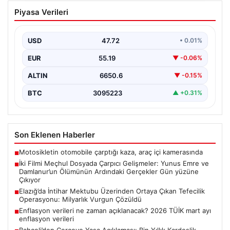
İki Filmi Meçhul Dosyada Çarpıcı
Piyasa Verileri
Gelişmeler: Yunus Emre ve Damlanur’un
Ölümünün Ardındaki Gerçekler Gün
yüzüne Çıkıyor
USD
47.72
• 0.01%
Adalet Bakanlığı bünyesinde faaliyet gösteren faili
EUR
55.19
▼ -0.06%
meçhul suçları araştırma departmanı, uzun süredir
çözülemeyen iki…
ALTIN
6650.6
▼ -0.15%
BTC
3095223
▲ +0.31%
Son Eklenen Haberler
Motosikletin otomobile çarptığı kaza, araç içi kamerasında
■
İki Filmi Meçhul Dosyada Çarpıcı Gelişmeler: Yunus Emre ve
■
Damlanur’un Ölümünün Ardındaki Gerçekler Gün yüzüne
Çıkıyor
Elazığ’da İntihar Mektubu Üzerinden Ortaya Çıkan Tefecilik
■
Operasyonu: Milyarlık Vurgun Çözüldü
Enflasyon verileri ne zaman açıklanacak? 2026 TÜİK mart ayı
■
enflasyon verileri
Bahçeli’den Çerçeve Yasa Açıklaması: Bin Yıllık Kardeşlik