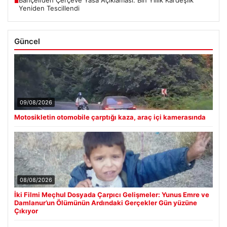
■
Yeniden Tescillendi
Güncel
09/08/2026
Motosikletin otomobile çarptığı kaza, araç içi kamerasında
08/08/2026
İki Filmi Meçhul Dosyada Çarpıcı Gelişmeler: Yunus Emre ve
Damlanur’un Ölümünün Ardındaki Gerçekler Gün yüzüne
Çıkıyor