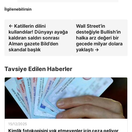
İlgilenebilirsin
← Katillerin dilini
Wall Street’in
kullandılar! Dünyayı ayağa
desteğiyle Bullish’in
kaldıran saldırı sonrası
halka arz değeri bir
Alman gazete Bild’den
gecede milyar dolara
skandal başlık
yaklaştı →
Tavsiye Edilen Haberler
15/12/2025
Kimlik fotokopisini yok etmeyenler için ceza geliyor