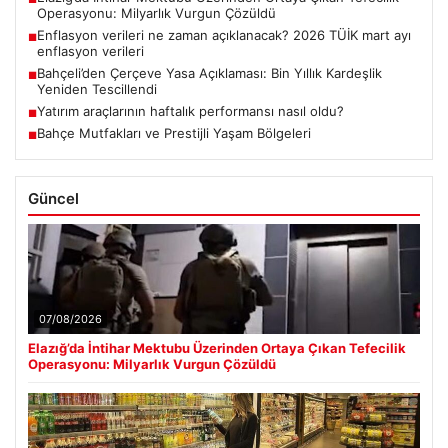
Operasyonu: Milyarlık Vurgun Çözüldü
Enflasyon verileri ne zaman açıklanacak? 2026 TÜİK mart ayı
■
enflasyon verileri
Bahçeli’den Çerçeve Yasa Açıklaması: Bin Yıllık Kardeşlik
■
Yeniden Tescillendi
Yatırım araçlarının haftalık performansı nasıl oldu?
■
Bahçe Mutfakları ve Prestijli Yaşam Bölgeleri
■
Güncel
07/08/2026
Elazığ’da İntihar Mektubu Üzerinden Ortaya Çıkan Tefecilik
Operasyonu: Milyarlık Vurgun Çözüldü