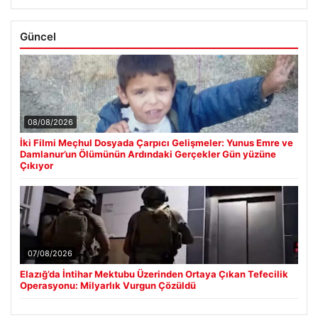
Güncel
08/08/2026
İki Filmi Meçhul Dosyada Çarpıcı Gelişmeler: Yunus Emre ve
Damlanur’un Ölümünün Ardındaki Gerçekler Gün yüzüne
Çıkıyor
07/08/2026
Elazığ’da İntihar Mektubu Üzerinden Ortaya Çıkan Tefecilik
Operasyonu: Milyarlık Vurgun Çözüldü