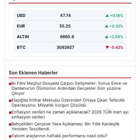
Ortaya Çıkan Tefecilik Operasyonu:
Milyarlık Vurgun Çözüldü
USD
47.74
▲ +0.18%
Elazığ’da tefecilere borçlandığı iddiasıyla yaşamına son
veren bir kişinin geride bıraktığı intihar mektubu,
EUR
55.25
▲ +0.32%
büyük…
ALTIN
6660.6
▲ +2.59%
BTC
3083927
▼ -0.42%
Son Eklenen Haberler
İki Filmi Meçhul Dosyada Çarpıcı Gelişmeler: Yunus Emre ve
■
Damlanur’un Ölümünün Ardındaki Gerçekler Gün yüzüne
Çıkıyor
Elazığ’da İntihar Mektubu Üzerinden Ortaya Çıkan Tefecilik
■
Operasyonu: Milyarlık Vurgun Çözüldü
Enflasyon verileri ne zaman açıklanacak? 2026 TÜİK mart ayı
■
enflasyon verileri
Bahçeli’den Çerçeve Yasa Açıklaması: Bin Yıllık Kardeşlik
■
Yeniden Tescillendi
Yatırım araçlarının haftalık performansı nasıl oldu?
■