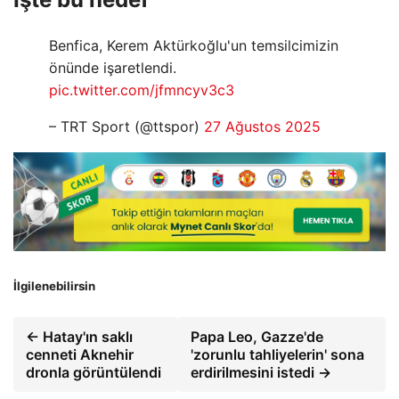
Benfica, Kerem Aktürkoğlu'un temsilcimizin
önünde işaretlendi.
pic.twitter.com/jfmncyv3c3
– TRT Sport (@ttspor)
27 Ağustos 2025
İlgilenebilirsin
← Hatay'ın saklı
Papa Leo, Gazze'de
cenneti Aknehir
'zorunlu tahliyelerin' sona
dronla görüntülendi
erdirilmesini istedi →