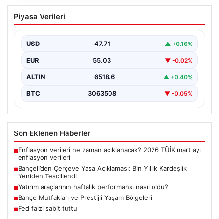
Bahçeli’den Çerçeve Yasa Açıklaması:
Piyasa Verileri
Bin Yıllık Kardeşlik Yeniden Tescillendi
Milliyetçi Hareket Partisi (MHP) Genel Başkanı Devlet
Bahçeli, son dönemde üzerinde çalışılan ve imzalanan…
USD
47.71
▲ +0.16%
EUR
55.03
▼ -0.02%
ALTIN
6518.6
▲ +0.40%
BTC
3063508
▼ -0.05%
Son Eklenen Haberler
Enflasyon verileri ne zaman açıklanacak? 2026 TÜİK mart ayı
■
enflasyon verileri
Bahçeli’den Çerçeve Yasa Açıklaması: Bin Yıllık Kardeşlik
■
Yeniden Tescillendi
Yatırım araçlarının haftalık performansı nasıl oldu?
■
Bahçe Mutfakları ve Prestijli Yaşam Bölgeleri
■
Fed faizi sabit tuttu
■