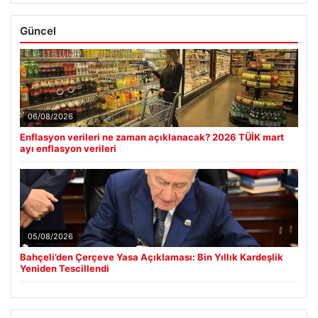
Güncel
06/08/2026
Enflasyon verileri ne zaman açıklanacak? 2026 TÜİK mart
ayı enflasyon verileri
05/08/2026
Bahçeli’den Çerçeve Yasa Açıklaması: Bin Yıllık Kardeşlik
Yeniden Tescillendi