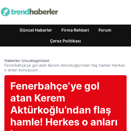
Güncel Haberler
Firma Rehberi
Forum
Çerez Politikası
Haberler
›
Uncategorized
›
Fenerbahçe’ye gol atan Kerem Aktürkoğlu’ndan flaş hamle! Herkes
o anları konuşuyor…
Fenerbahçe’ye gol
atan Kerem
Aktürkoğlu’ndan flaş
hamle! Herkes o anları