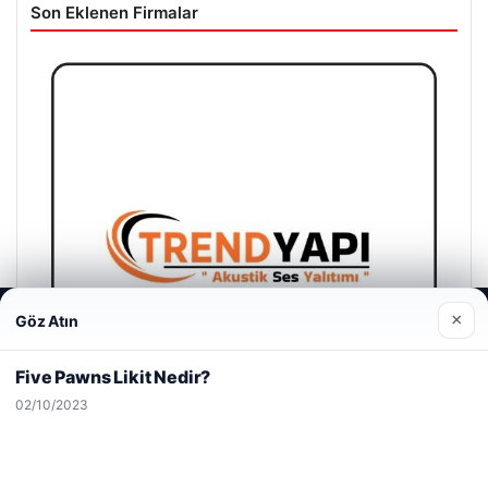
Son Eklenen Firmalar
Web sitemizi nasıl kullandığınızı daha iyi anlayabilmek,
×
Göz Atın
deneyiminizi kişiselleştirmek ve geliştirmek amacıyla çerezler
kullanıyoruz.
Çerez Politikamız
Five Pawns Likit Nedir?
Reddet
Kabul Et
02/10/2023