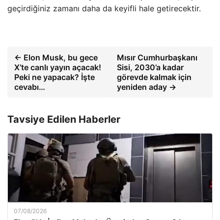
geçirdiğiniz zamanı daha da keyifli hale getirecektir.
← Elon Musk, bu gece
Mısır Cumhurbaşkanı
X’te canlı yayın açacak!
Sisi, 2030’a kadar
Peki ne yapacak? İşte
görevde kalmak için
cevabı…
yeniden aday →
Tavsiye Edilen Haberler
07/08/2026