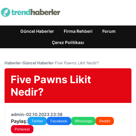
Güncel Haberler
Firma Rehberi
Forum
Çerez Politikası
Haberler
›
Güncel Haberler
›
Five Pawns Likit Nedir?
Five Pawns Likit
Nedir?
admin
•
02.10.2023 23:38
Paylaş:
Twitter
Facebook
WhatsApp
Reddit
Pinterest