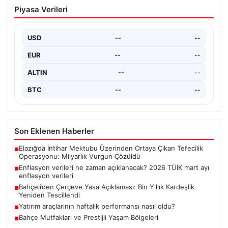
Bahçe Mutfakları ve Prestijli Yaşam
Piyasa Verileri
Bölgeleri
Dış hava kültürü günümüzde büyük bir dönüşüm
göstermektedir. Özellikle de lüks villalarda ikamet
USD
--
--
eden…
EUR
--
--
ALTIN
--
--
BTC
--
--
Son Eklenen Haberler
Elazığ’da İntihar Mektubu Üzerinden Ortaya Çıkan Tefecilik
■
Operasyonu: Milyarlık Vurgun Çözüldü
Enflasyon verileri ne zaman açıklanacak? 2026 TÜİK mart ayı
■
enflasyon verileri
Bahçeli’den Çerçeve Yasa Açıklaması: Bin Yıllık Kardeşlik
■
Yeniden Tescillendi
Yatırım araçlarının haftalık performansı nasıl oldu?
■
Bahçe Mutfakları ve Prestijli Yaşam Bölgeleri
■