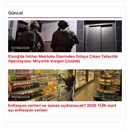
Güncel
07/08/2026
Elazığ’da İntihar Mektubu Üzerinden Ortaya Çıkan Tefecilik
Operasyonu: Milyarlık Vurgun Çözüldü
06/08/2026
Enflasyon verileri ne zaman açıklanacak? 2026 TÜİK mart
ayı enflasyon verileri