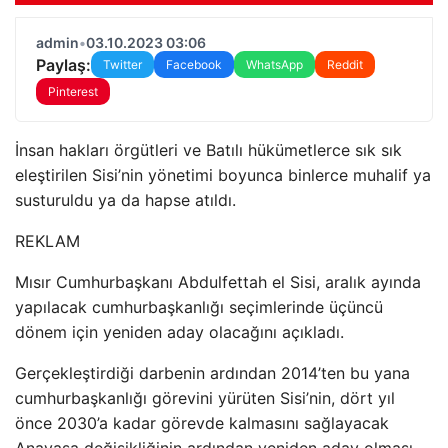
admin
•
03.10.2023 03:06
Paylaş:
Twitter
Facebook
WhatsApp
Reddit
Pinterest
İnsan hakları örgütleri ve Batılı hükümetlerce sık sık
eleştirilen Sisi’nin yönetimi boyunca binlerce muhalif ya
susturuldu ya da hapse atıldı.
REKLAM
Mısır Cumhurbaşkanı Abdulfettah el Sisi, aralık ayında
yapılacak cumhurbaşkanlığı seçimlerinde üçüncü
dönem için yeniden aday olacağını açıkladı.
Gerçekleştirdiği darbenin ardından 2014’ten bu yana
cumhurbaşkanlığı görevini yürüten Sisi’nin, dört yıl
önce 2030’a kadar görevde kalmasını sağlayacak