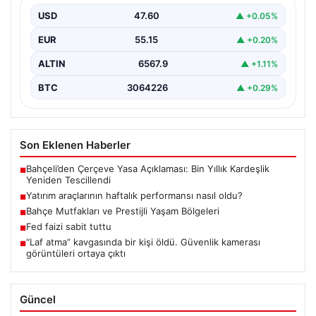
{“title”: “Yatırım Araçlarının Haftalık Performans Analizi”,
“content”: “ Bir haftalık zaman diliminde finans
USD
47.60
▲ +0.05%
piyasalarında…
EUR
55.15
▲ +0.20%
ALTIN
6567.9
▲ +1.11%
BTC
3064226
▲ +0.29%
Son Eklenen Haberler
Bahçeli’den Çerçeve Yasa Açıklaması: Bin Yıllık Kardeşlik
■
Yeniden Tescillendi
Yatırım araçlarının haftalık performansı nasıl oldu?
■
Bahçe Mutfakları ve Prestijli Yaşam Bölgeleri
■
Fed faizi sabit tuttu
■
“Laf atma” kavgasında bir kişi öldü. Güvenlik kamerası
■
görüntüleri ortaya çıktı
Güncel