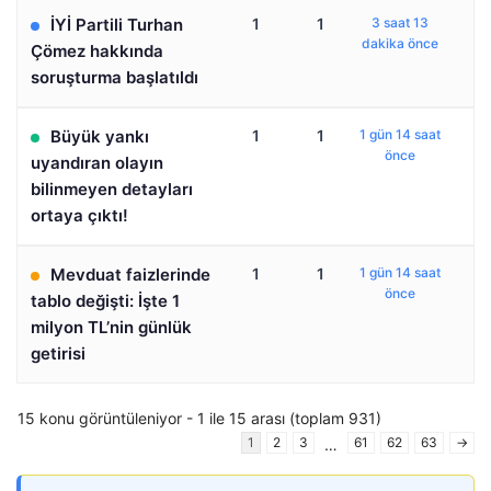
İYİ Partili Turhan
1
1
3 saat 13
dakika önce
Çömez hakkında
soruşturma başlatıldı
Büyük yankı
1
1
1 gün 14 saat
önce
uyandıran olayın
bilinmeyen detayları
ortaya çıktı!
Mevduat faizlerinde
1
1
1 gün 14 saat
önce
tablo değişti: İşte 1
milyon TL’nin günlük
getirisi
15 konu görüntüleniyor - 1 ile 15 arası (toplam 931)
1
2
3
61
62
63
→
…