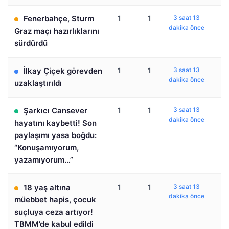
Fenerbahçe, Sturm
1
1
3 saat 13
dakika önce
Graz maçı hazırlıklarını
sürdürdü
İlkay Çiçek görevden
1
1
3 saat 13
dakika önce
uzaklaştırıldı
Şarkıcı Cansever
1
1
3 saat 13
dakika önce
hayatını kaybetti! Son
paylaşımı yasa boğdu:
“Konuşamıyorum,
yazamıyorum…”
18 yaş altına
1
1
3 saat 13
dakika önce
müebbet hapis, çocuk
suçluya ceza artıyor!
TBMM’de kabul edildi