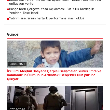
enflasyon verileri
Bahçeli’den Çerçeve Yasa Açıklaması: Bin Yıllık Kardeşlik
■
Yeniden Tescillendi
Yatırım araçlarının haftalık performansı nasıl oldu?
■
Güncel
08/08/2026
İki Filmi Meçhul Dosyada Çarpıcı Gelişmeler: Yunus Emre ve
Damlanur’un Ölümünün Ardındaki Gerçekler Gün yüzüne
Çıkıyor
07/08/2026