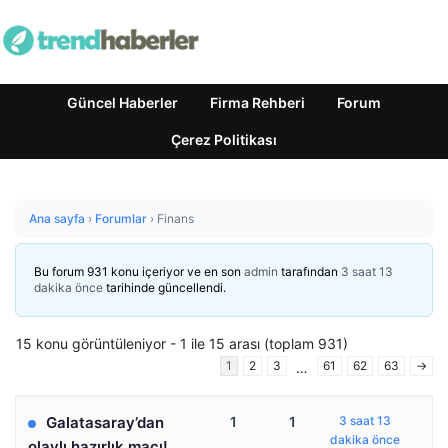
Güncel Haberler
Firma Rehberi
Forum
Çerez Politikası
Ana sayfa
›
Forumlar
›
Finans
Bu forum 931 konu içeriyor ve en son
admin
tarafından
3 saat 13
dakika önce
tarihinde güncellendi.
15 konu görüntüleniyor - 1 ile 15 arası (toplam 931)
1
2
3
61
62
63
→
…
Galatasaray’dan
1
1
3 saat 13
dakika önce
olaylı hazırlık maçı!