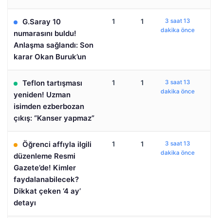
G.Saray 10
1
1
3 saat 13
dakika önce
numarasını buldu!
Anlaşma sağlandı: Son
karar Okan Buruk’un
Teflon tartışması
1
1
3 saat 13
dakika önce
yeniden! Uzman
isimden ezberbozan
çıkış: “Kanser yapmaz”
Öğrenci affıyla ilgili
1
1
3 saat 13
dakika önce
düzenleme Resmi
Gazete’de! Kimler
faydalanabilecek?
Dikkat çeken ‘4 ay’
detayı