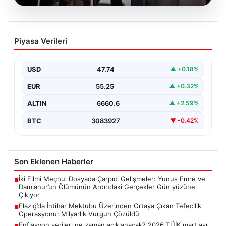
07.08.2026
Elazığ’da İntihar Mektubu Üzerinden
Piyasa Verileri
Ortaya Çıkan Tefecilik Operasyonu:
Milyarlık Vurgun Çözüldü
USD
47.74
▲ +0.18%
Elazığ'da tefecilere borçlandığı iddiasıyla yaşamına son
veren bir kişinin geride bıraktığı intihar mektubu,
EUR
55.25
▲ +0.32%
büyük…
ALTIN
6660.6
▲ +2.59%
BTC
3083927
▼ -0.42%
Son Eklenen Haberler
İki Filmi Meçhul Dosyada Çarpıcı Gelişmeler: Yunus Emre ve
■
Damlanur’un Ölümünün Ardındaki Gerçekler Gün yüzüne
Çıkıyor
Elazığ’da İntihar Mektubu Üzerinden Ortaya Çıkan Tefecilik
■
Operasyonu: Milyarlık Vurgun Çözüldü
Enflasyon verileri ne zaman açıklanacak? 2026 TÜİK mart ayı
■