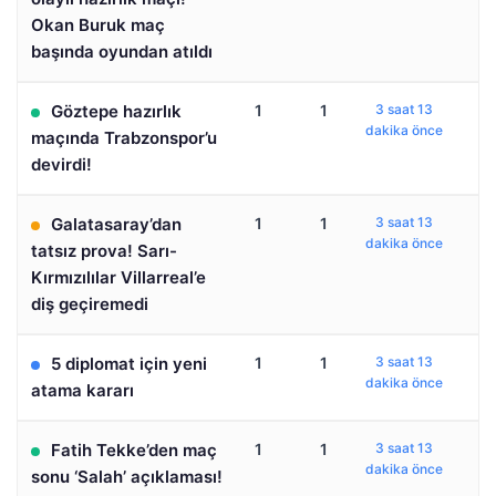
Okan Buruk maç
başında oyundan atıldı
Göztepe hazırlık
1
1
3 saat 13
dakika önce
maçında Trabzonspor’u
devirdi!
Galatasaray’dan
1
1
3 saat 13
dakika önce
tatsız prova! Sarı-
Kırmızılılar Villarreal’e
diş geçiremedi
5 diplomat için yeni
1
1
3 saat 13
dakika önce
atama kararı
Fatih Tekke’den maç
1
1
3 saat 13
dakika önce
sonu ‘Salah’ açıklaması!