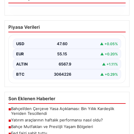
05.08.2026
Yatırım araçlarının haftalık performansı
Piyasa Verileri
nasıl oldu?
{"title": "Yatırım Araçlarının Haftalık Performans Analizi",
"content": "Bir haftalık zaman diliminde finans
USD
47.60
▲ +0.05%
piyasalarında hareketlilik…
EUR
55.15
▲ +0.20%
ALTIN
6567.9
▲ +1.11%
BTC
3064226
▲ +0.29%
Son Eklenen Haberler
Bahçeli’den Çerçeve Yasa Açıklaması: Bin Yıllık Kardeşlik
■
Yeniden Tescillendi
Yatırım araçlarının haftalık performansı nasıl oldu?
■
Bahçe Mutfakları ve Prestijli Yaşam Bölgeleri
■
Fed faizi sabit tuttu
■