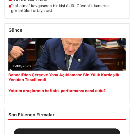
“Laf atma” kavgasında bir kişi öldü. Güvenlik kamerası
■
görüntüleri ortaya çıktı
Güncel
05/08/2026
Bahçeli’den Çerçeve Yasa Açıklaması: Bin Yıllık Kardeşlik
Yeniden Tescillendi
Yatırım araçlarının haftalık performansı nasıl oldu?
Son Eklenen Firmalar