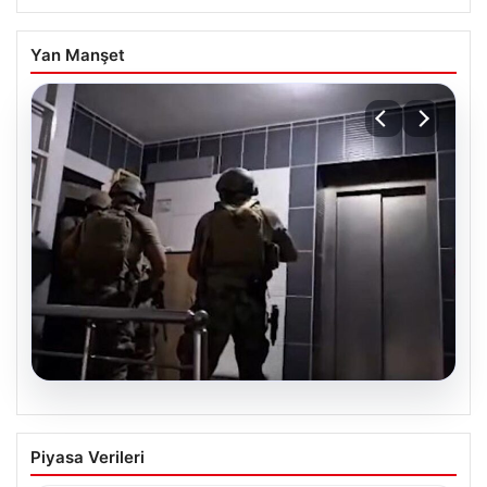
Yan Manşet
07.08.2026
Elazığ’da İntihar Mektubu Üzerinden
Piyasa Verileri
Ortaya Çıkan Tefecilik Operasyonu: