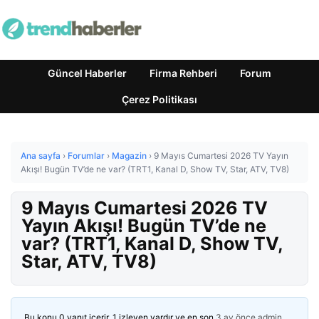
Güncel Haberler
Firma Rehberi
Forum
Çerez Politikası
Ana sayfa
›
Forumlar
›
Magazin
›
9 Mayıs Cumartesi 2026 TV Yayın
Akışı! Bugün TV’de ne var? (TRT1, Kanal D, Show TV, Star, ATV, TV8)
9 Mayıs Cumartesi 2026 TV
Yayın Akışı! Bugün TV’de ne
var? (TRT1, Kanal D, Show TV,
Star, ATV, TV8)
Bu konu 0 yanıt içerir, 1 izleyen vardır ve en son
3 ay önce
admin