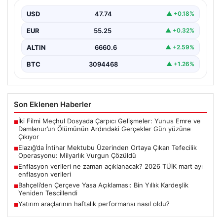
Milyarlık Vurgun Çözüldü
USD
47.74
▲ +0.18%
Elazığ'da tefecilere borçlandığı iddiasıyla yaşamına son
veren bir kişinin geride bıraktığı intihar mektubu,
EUR
55.25
▲ +0.32%
büyük…
ALTIN
6660.6
▲ +2.59%
BTC
3094468
▲ +1.26%
Son Eklenen Haberler
İki Filmi Meçhul Dosyada Çarpıcı Gelişmeler: Yunus Emre ve
■
Damlanur’un Ölümünün Ardındaki Gerçekler Gün yüzüne
Çıkıyor
Elazığ’da İntihar Mektubu Üzerinden Ortaya Çıkan Tefecilik
■
Operasyonu: Milyarlık Vurgun Çözüldü
Enflasyon verileri ne zaman açıklanacak? 2026 TÜİK mart ayı
■
enflasyon verileri
Bahçeli’den Çerçeve Yasa Açıklaması: Bin Yıllık Kardeşlik
■
Yeniden Tescillendi
Yatırım araçlarının haftalık performansı nasıl oldu?
■