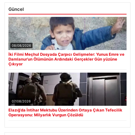
Güncel
08/08/2026
İki Filmi Meçhul Dosyada Çarpıcı Gelişmeler: Yunus Emre ve
Damlanur’un Ölümünün Ardındaki Gerçekler Gün yüzüne
Çıkıyor
07/08/2026
Elazığ’da İntihar Mektubu Üzerinden Ortaya Çıkan Tefecilik
Operasyonu: Milyarlık Vurgun Çözüldü