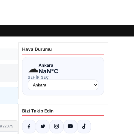
ı
Hava Durumu
☁
Ankara
NaN°C
ŞEHIR SEÇ
Bizi Takip Edin
#22375