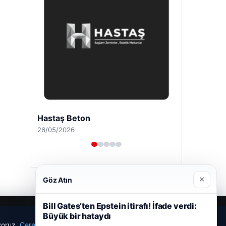
Hastaş Beton
26/05/2026
×
Göz Atın
Bill Gates’ten Epstein itirafı! İfade verdi:
Büyük bir hataydı
ıyoruz.
Çerez Politikamız
Reddet
Kabul Et