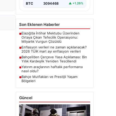
BTC
3094468
▲ +1.26%
Son Eklenen Haberler
Elazığ’da İntihar Mektubu Üzerinden
■
Ortaya Çıkan Tefecilik Operasyonu:
Milyarlık Vurgun Çözüldü
Enflasyon verileri ne zaman açıklanacak?
■
2026 TÜİK mart ayı enflasyon verileri
Bahçeli’den Çerçeve Yasa Açıklaması: Bin
■
Yıllık Kardeşlik Yeniden Tescillendi
Yatırım araçlarının haftalık performansı
■
nasıl oldu?
Bahçe Mutfakları ve Prestijli Yaşam
■
Bölgeleri
Güncel