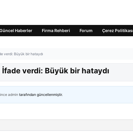
Güncel Haberler
Firma Rehberi
Forum
Çerez Politikas
fade verdi: Büyük bir hataydı
ı! İfade verdi: Büyük bir hataydı
 önce
admin
tarafından güncellenmiştir.