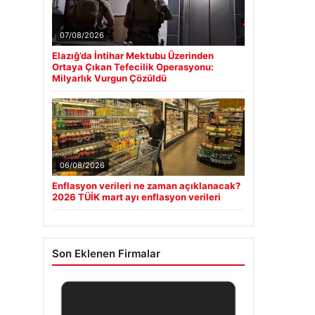
07/08/2026
Elazığ’da İntihar Mektubu Üzerinden
Ortaya Çıkan Tefecilik Operasyonu:
Milyarlık Vurgun Çözüldü
06/08/2026
Enflasyon verileri ne zaman açıklanacak?
2026 TÜİK mart ayı enflasyon verileri
Son Eklenen Firmalar