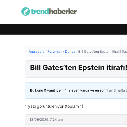
Ana sayfa
›
Forumlar
›
Dünya
›
Bill Gates’ten Epstein itirafı! İ
Bill Gates’ten Epstein itiraf
Bu konu 0 yanıt içerir, 1 izleyen vardır ve en son
1 ay 3 hafta
1 yazı görüntüleniyor (toplam 1)
13/06/2026: 7:24 am