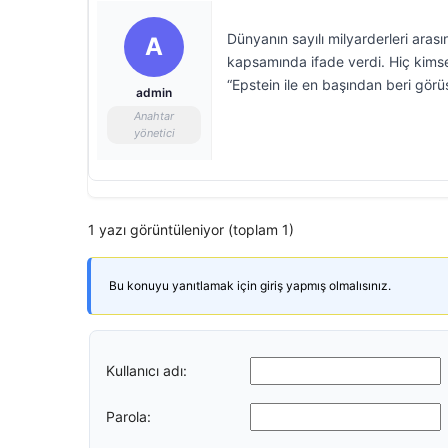
Dünyanın sayılı milyarderleri aras
A
kapsamında ifade verdi. Hiç kims
“Epstein ile en başından beri gör
admin
Anahtar
yönetici
1 yazı görüntüleniyor (toplam 1)
Bu konuyu yanıtlamak için giriş yapmış olmalısınız.
Kullanıcı adı:
Parola: