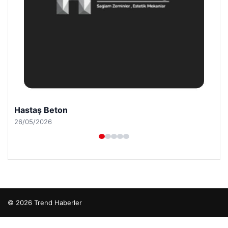
Hastaş Beton
26/05/2026
© 2026 Trend Haberler
betcio