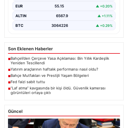
EUR
55.15
▲ +0.20%
ALTIN
6567.9
▲ +1.11%
BTC
3064226
▲ +0.29%
Son Eklenen Haberler
Bahçeli’den Çerçeve Yasa Açıklaması: Bin Yıllık Kardeşlik
■
Yeniden Tescillendi
Yatırım araçlarının haftalık performansı nasıl oldu?
■
Bahçe Mutfakları ve Prestijli Yaşam Bölgeleri
■
Fed faizi sabit tuttu
■
“Laf atma” kavgasında bir kişi öldü. Güvenlik kamerası
■
görüntüleri ortaya çıktı
Güncel