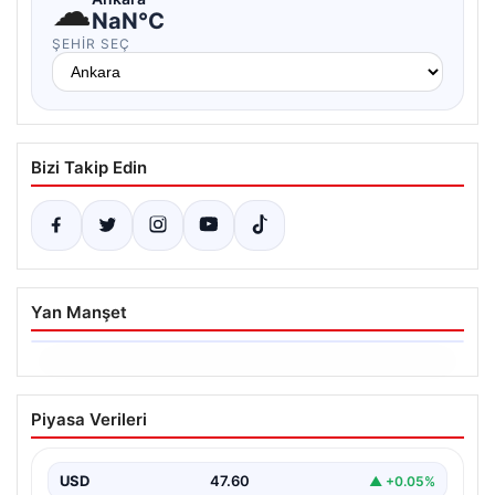
☁
NaN°C
ŞEHIR SEÇ
Bizi Takip Edin
Yan Manşet
05.08.2026
Yatırım araçlarının haftalık performansı
Piyasa Verileri
nasıl oldu?
{"title": "Yatırım Araçlarının Haftalık Performans Analizi",
"content": "Bir haftalık zaman diliminde finans
USD
47.60
▲ +0.05%
piyasalarında hareketlilik…