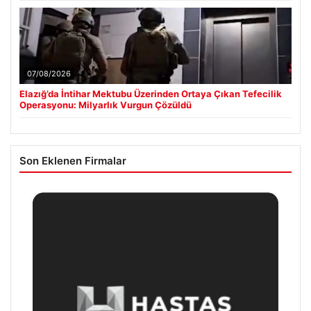
07/08/2026
Elazığ’da İntihar Mektubu Üzerinden Ortaya Çıkan Tefecilik
Operasyonu: Milyarlık Vurgun Çözüldü
Son Eklenen Firmalar