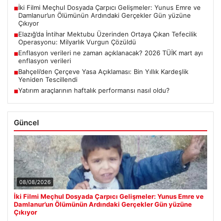
İki Filmi Meçhul Dosyada Çarpıcı Gelişmeler: Yunus Emre ve
■
Damlanur’un Ölümünün Ardındaki Gerçekler Gün yüzüne
Çıkıyor
Elazığ’da İntihar Mektubu Üzerinden Ortaya Çıkan Tefecilik
■
Operasyonu: Milyarlık Vurgun Çözüldü
Enflasyon verileri ne zaman açıklanacak? 2026 TÜİK mart ayı
■
enflasyon verileri
Bahçeli’den Çerçeve Yasa Açıklaması: Bin Yıllık Kardeşlik
■
Yeniden Tescillendi
Yatırım araçlarının haftalık performansı nasıl oldu?
■
Güncel
08/08/2026
İki Filmi Meçhul Dosyada Çarpıcı Gelişmeler: Yunus Emre ve
Damlanur’un Ölümünün Ardındaki Gerçekler Gün yüzüne
Çıkıyor