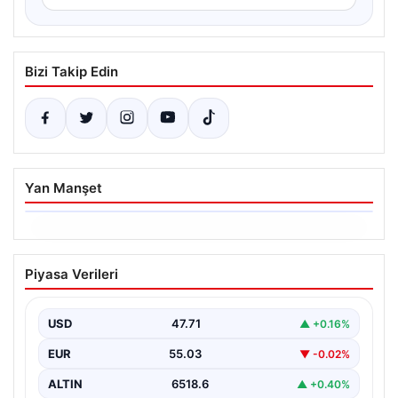
Bizi Takip Edin
Yan Manşet
05.08.2026
Yatırım araçlarının haftalık performansı
Piyasa Verileri
nasıl oldu?
{"title": "Yatırım Araçlarının Haftalık Performans Analizi",
"content": "Bir haftalık zaman diliminde finans
USD
47.71
▲ +0.16%
piyasalarında hareketlilik…
EUR
55.03
▼ -0.02%
ALTIN
6518.6
▲ +0.40%