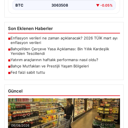
BTC
3063508
▼ -0.05%
Son Eklenen Haberler
Enflasyon verileri ne zaman açıklanacak? 2026 TÜİK mart ayı
■
enflasyon verileri
Bahçeli’den Çerçeve Yasa Açıklaması: Bin Yıllık Kardeşlik
■
Yeniden Tescillendi
Yatırım araçlarının haftalık performansı nasıl oldu?
■
Bahçe Mutfakları ve Prestijli Yaşam Bölgeleri
■
Fed faizi sabit tuttu
■
Güncel
06/08/2026