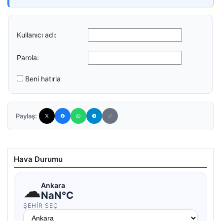
Kullanıcı adı:
Parola:
Beni hatırla
Paylaş:
Hava Durumu
☁
Ankara
NaN°C
ŞEHIR SEÇ