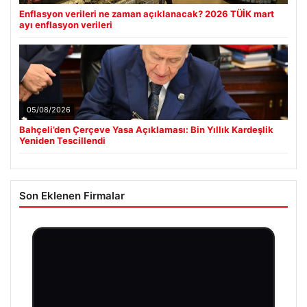
Enflasyon verileri ne zaman açıklanacak? 2026 TÜİK mart
ayı enflasyon verileri
05/08/2026
Bahçeli’den Çerçeve Yasa Açıklaması: Bin Yıllık Kardeşlik
Yeniden Tescillendi
Son Eklenen Firmalar