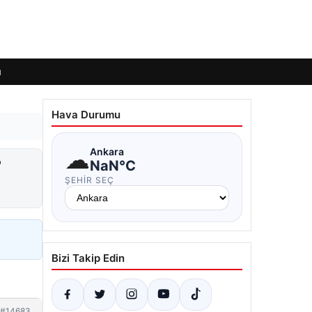
ı
Hava Durumu
☁
Ankara
?
NaN°C
ŞEHIR SEÇ
Bizi Takip Edin
#14683