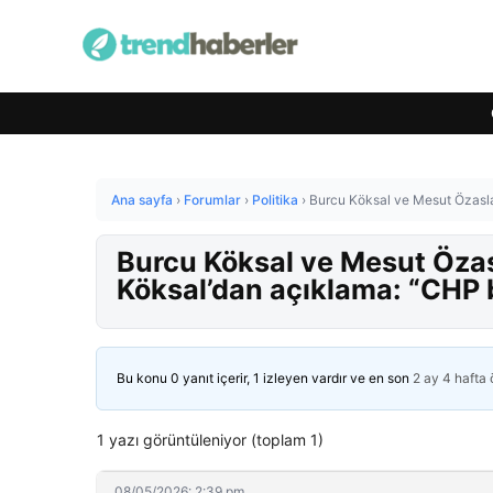
Ana sayfa
›
Forumlar
›
Politika
›
Burcu Köksal ve Mesut Özasla
Burcu Köksal ve Mesut Özas
Köksal’dan açıklama: “CHP 
Bu konu 0 yanıt içerir, 1 izleyen vardır ve en son
2 ay 4 hafta
1 yazı görüntüleniyor (toplam 1)
08/05/2026: 2:39 pm