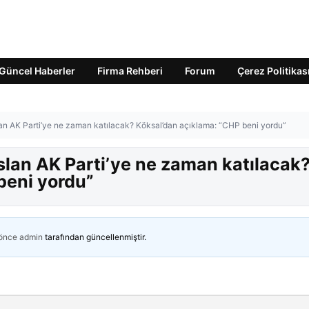
Güncel Haberler
Firma Rehberi
Forum
Çerez Politikas
n AK Parti’ye ne zaman katılacak? Köksal’dan açıklama: “CHP beni yordu”
lan AK Parti’ye ne zaman katılacak
beni yordu”
 önce
admin
tarafından güncellenmiştir.