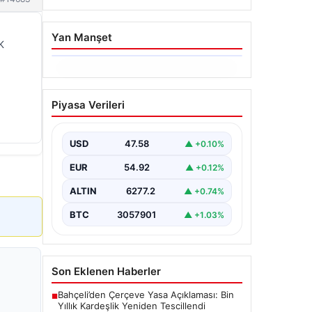
Yan Manşet
K
05.08.2026
Yatırım araçlarının haftalık
Piyasa Verileri
performansı nasıl oldu?
{"title": "Yatırım Araçlarının Haftalık
Performans Analizi", "content": "Bir
USD
47.58
▲ +0.10%
haftalık zaman diliminde finans
piyasalarında hareketlilik…
EUR
54.92
▲ +0.12%
ALTIN
6277.2
▲ +0.74%
BTC
3057901
▲ +1.03%
Son Eklenen Haberler
Bahçeli’den Çerçeve Yasa Açıklaması: Bin
■
Yıllık Kardeşlik Yeniden Tescillendi