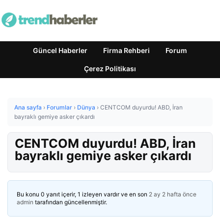
Güncel Haberler
Firma Rehberi
Forum
Çerez Politikası
Ana sayfa
›
Forumlar
›
Dünya
›
CENTCOM duyurdu! ABD, İran
bayraklı gemiye asker çıkardı
CENTCOM duyurdu! ABD, İran
bayraklı gemiye asker çıkardı
Bu konu 0 yanıt içerir, 1 izleyen vardır ve en son
2 ay 2 hafta önce
admin
tarafından güncellenmiştir.