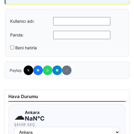
Kullanıcı adı:
Parola:
Beni hatırla
Paylaş:
Hava Durumu
☁
Ankara
NaN°C
ŞEHIR SEÇ