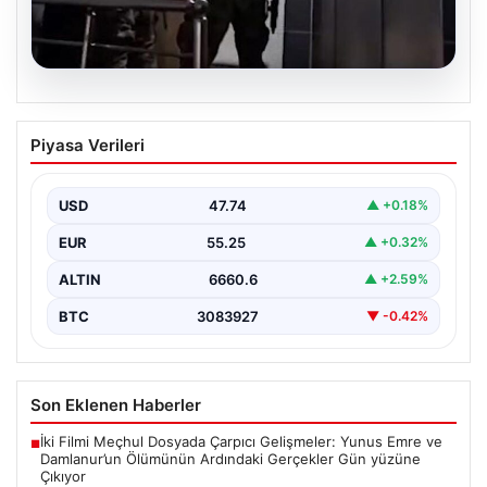
07.08.2026
Elazığ’da İntihar Mektubu Üzerinden
Piyasa Verileri
Ortaya Çıkan Tefecilik Operasyonu:
Milyarlık Vurgun Çözüldü
USD
47.74
▲ +0.18%
Elazığ'da tefecilere borçlandığı iddiasıyla yaşamına son
veren bir kişinin geride bıraktığı intihar mektubu,
EUR
55.25
▲ +0.32%
büyük…
ALTIN
6660.6
▲ +2.59%
BTC
3083927
▼ -0.42%
Son Eklenen Haberler
İki Filmi Meçhul Dosyada Çarpıcı Gelişmeler: Yunus Emre ve
■
Damlanur’un Ölümünün Ardındaki Gerçekler Gün yüzüne
Çıkıyor