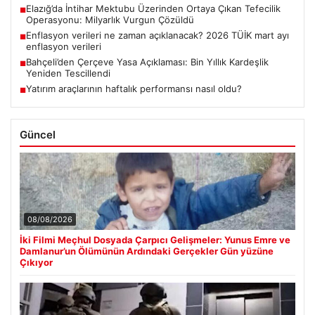
Elazığ’da İntihar Mektubu Üzerinden Ortaya Çıkan Tefecilik
■
Operasyonu: Milyarlık Vurgun Çözüldü
Enflasyon verileri ne zaman açıklanacak? 2026 TÜİK mart ayı
■
enflasyon verileri
Bahçeli’den Çerçeve Yasa Açıklaması: Bin Yıllık Kardeşlik
■
Yeniden Tescillendi
Yatırım araçlarının haftalık performansı nasıl oldu?
■
Güncel
08/08/2026
İki Filmi Meçhul Dosyada Çarpıcı Gelişmeler: Yunus Emre ve
Damlanur’un Ölümünün Ardındaki Gerçekler Gün yüzüne
Çıkıyor