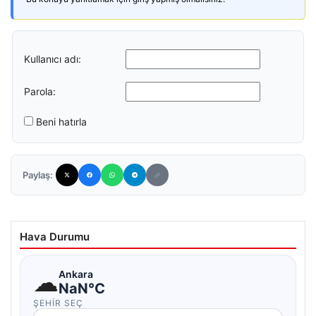
Kullanıcı adı:
Parola:
Beni hatırla
Paylaş:
Hava Durumu
☁
Ankara
NaN°C
ŞEHIR SEÇ