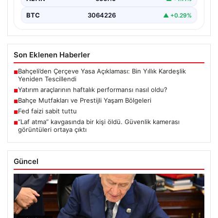
BTC
3064226
▲ +0.29%
Son Eklenen Haberler
Bahçeli’den Çerçeve Yasa Açıklaması: Bin Yıllık Kardeşlik
■
Yeniden Tescillendi
Yatırım araçlarının haftalık performansı nasıl oldu?
■
Bahçe Mutfakları ve Prestijli Yaşam Bölgeleri
■
Fed faizi sabit tuttu
■
“Laf atma” kavgasında bir kişi öldü. Güvenlik kamerası
■
görüntüleri ortaya çıktı
Güncel