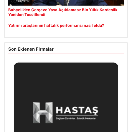
05/08/2026
Bahçeli’den Çerçeve Yasa Açıklaması: Bin Yıllık Kardeşlik
Yeniden Tescillendi
Yatırım araçlarının haftalık performansı nasıl oldu?
Son Eklenen Firmalar