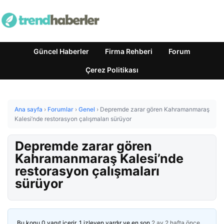
Güncel Haberler
Firma Rehberi
Forum
Çerez Politikası
Ana sayfa
›
Forumlar
›
Genel
›
Depremde zarar gören Kahramanmaraş
Kalesi’nde restorasyon çalışmaları sürüyor
Depremde zarar gören
Kahramanmaraş Kalesi’nde
restorasyon çalışmaları
sürüyor
Bu konu 0 yanıt içerir, 1 izleyen vardır ve en son
2 ay 2 hafta önce