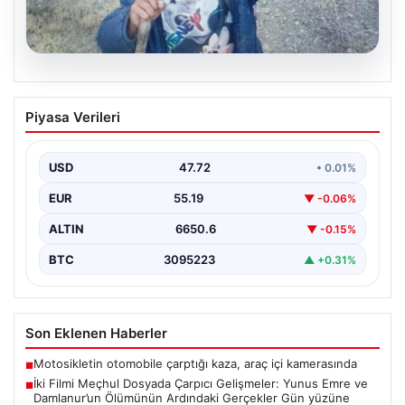
08.08.2026
İki Filmi Meçhul Dosyada Çarpıcı
Piyasa Verileri
Gelişmeler: Yunus Emre ve Damlanur’un
Ölümünün Ardındaki Gerçekler Gün
yüzüne Çıkıyor
USD
47.72
• 0.01%
Adalet Bakanlığı bünyesinde faaliyet gösteren faili
EUR
55.19
▼ -0.06%
meçhul suçları araştırma departmanı, uzun süredir
çözülemeyen iki…
ALTIN
6650.6
▼ -0.15%
BTC
3095223
▲ +0.31%
Son Eklenen Haberler
Motosikletin otomobile çarptığı kaza, araç içi kamerasında
■
İki Filmi Meçhul Dosyada Çarpıcı Gelişmeler: Yunus Emre ve
■
Damlanur’un Ölümünün Ardındaki Gerçekler Gün yüzüne