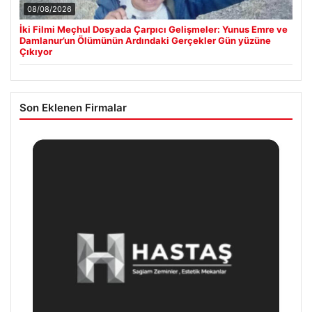
08/08/2026
İki Filmi Meçhul Dosyada Çarpıcı Gelişmeler: Yunus Emre ve
Damlanur’un Ölümünün Ardındaki Gerçekler Gün yüzüne
Çıkıyor
Son Eklenen Firmalar