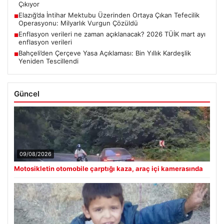
Çıkıyor
Elazığ’da İntihar Mektubu Üzerinden Ortaya Çıkan Tefecilik
■
Operasyonu: Milyarlık Vurgun Çözüldü
Enflasyon verileri ne zaman açıklanacak? 2026 TÜİK mart ayı
■
enflasyon verileri
Bahçeli’den Çerçeve Yasa Açıklaması: Bin Yıllık Kardeşlik
■
Yeniden Tescillendi
Güncel
09/08/2026
Motosikletin otomobile çarptığı kaza, araç içi kamerasında