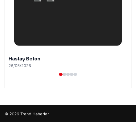
Hastaş Beton
26/05/2026
© 2026 Trend Haberler
o