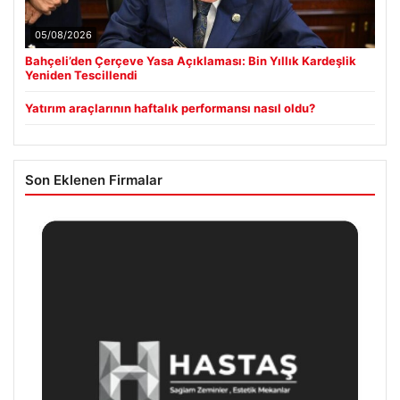
05/08/2026
Bahçeli’den Çerçeve Yasa Açıklaması: Bin Yıllık Kardeşlik
Yeniden Tescillendi
Yatırım araçlarının haftalık performansı nasıl oldu?
Son Eklenen Firmalar