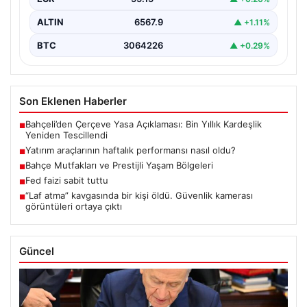
ALTIN
6567.9
▲ +1.11%
BTC
3064226
▲ +0.29%
Son Eklenen Haberler
Bahçeli’den Çerçeve Yasa Açıklaması: Bin Yıllık Kardeşlik
■
Yeniden Tescillendi
Yatırım araçlarının haftalık performansı nasıl oldu?
■
Bahçe Mutfakları ve Prestijli Yaşam Bölgeleri
■
Fed faizi sabit tuttu
■
“Laf atma” kavgasında bir kişi öldü. Güvenlik kamerası
■
görüntüleri ortaya çıktı
Güncel