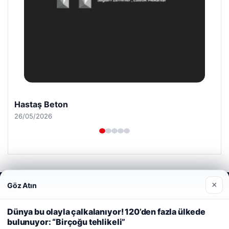
Prenses Night Club
29/04/2026
×
Göz Atın
Web sitemizi nasıl kullandığınızı daha iyi anlayabilmek,
deneyiminizi kişiselleştirmek ve geliştirmek amacıyla çerezler
© 2026 Trend Haberler
kullanıyoruz.
Çerez Politikamız
Dünya bu olayla çalkalanıyor! 120’den fazla ülkede
tcio
bulunuyor: “Birçoğu tehlikeli”
Reddet
Kabul Et