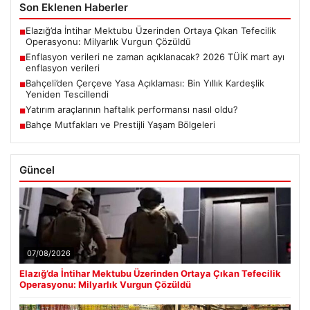
Son Eklenen Haberler
Elazığ’da İntihar Mektubu Üzerinden Ortaya Çıkan Tefecilik
■
Operasyonu: Milyarlık Vurgun Çözüldü
Enflasyon verileri ne zaman açıklanacak? 2026 TÜİK mart ayı
■
enflasyon verileri
Bahçeli’den Çerçeve Yasa Açıklaması: Bin Yıllık Kardeşlik
■
Yeniden Tescillendi
Yatırım araçlarının haftalık performansı nasıl oldu?
■
Bahçe Mutfakları ve Prestijli Yaşam Bölgeleri
■
Güncel
07/08/2026
Elazığ’da İntihar Mektubu Üzerinden Ortaya Çıkan Tefecilik
Operasyonu: Milyarlık Vurgun Çözüldü