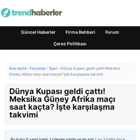
Güncel Haberler
Firma Rehberi
Forum
Çerez Politikası
Ana sayfa
›
Forumlar
›
Spor
›
Dünya Kupası geldi çattı! Meksika
Güney Afrika maçı saat kaçta? İşte karşılaşma takvimi
Dünya Kupası geldi çattı!
Meksika Güney Afrika maçı
saat kaçta? İşte karşılaşma
takvimi
Bu konu 0 yanıt içerir, 1 izleyen vardır ve en son
1 ay 3 hafta önce