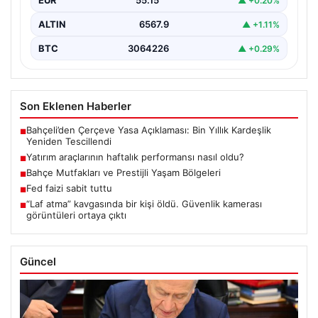
EUR
55.15
▲ +0.20%
ALTIN
6567.9
▲ +1.11%
BTC
3064226
▲ +0.29%
Son Eklenen Haberler
Bahçeli’den Çerçeve Yasa Açıklaması: Bin Yıllık Kardeşlik
■
Yeniden Tescillendi
Yatırım araçlarının haftalık performansı nasıl oldu?
■
Bahçe Mutfakları ve Prestijli Yaşam Bölgeleri
■
Fed faizi sabit tuttu
■
“Laf atma” kavgasında bir kişi öldü. Güvenlik kamerası
■
görüntüleri ortaya çıktı
Güncel